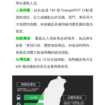
學生通勤人流。
人潮商圈：
結合超過 160 個 ChargeSPOT 行動電
源租借站，近七成據點位於信義、西門、東區等六
大指標性商圈，有效觸及具備明確消費意圖的逛街
客群。
桃園機場：
覆蓋出入境旅客必經場所，為品牌在
旅客「查找行程、瀏覽免稅商品」的低頭時間內，
掌握高消費力旅遊商機的絕佳節點。
台灣高鐵：
全台 12 站全線佈點，強勢觸及每月近
600 萬的國旅與高含金量商務客群。