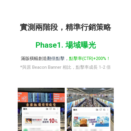
實測兩階段，精準行銷策略
Phase1. 場域曝光
滿版橫幅創造
翻倍點擊，
點擊率(CTR)+200%！
*與原 Beacon Banner 相比，點擊率成長 1-2 倍