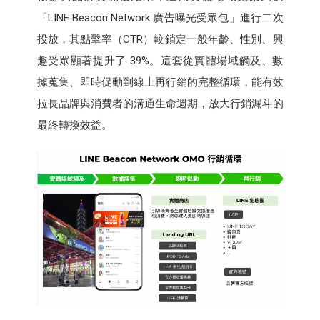
「LINE Beacon Network 廣告曝光受眾包」進行二次
投放，其點擊率（CTR）較鎖定一般年齡、性別、興
趣受眾顯著提升了 39%。這套從實體場域觸及、數
據蒐集、即時促動到線上再行銷的完整循環，能有效
拉長品牌與消費者的溝通生命週期，放大行銷漏斗的
最終轉換效益。