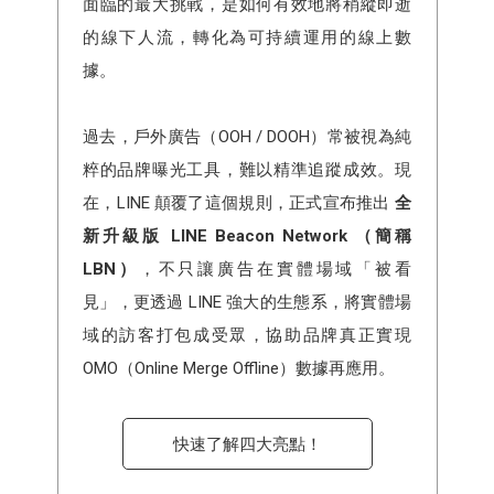
面臨的最大挑戰，是如何有效地將稍縱即逝
的線下人流，轉化為可持續運用的線上數
據。
過去，戶外廣告（OOH / DOOH）常被視為純
粹的品牌曝光工具，難以精準追蹤成效。現
在，LINE 顛覆了這個規則，正式宣布推出
全
新升級版 LINE Beacon Network （簡稱
LBN）
，不只讓廣告在實體場域「被看
見」，更透過 LINE 強大的生態系，將實體場
域的訪客打包成受眾，協助品牌真正實現
OMO（Online Merge Offline）數據再應用。
快速了解四大亮點！