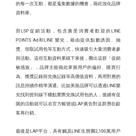
的每一次互動，都是蒐集數據的機會，藉此強化品牌
資料庫。
而LSP促銷活動，包含廣受消費者歡迎的LINE
POINTS Ad和LINE 樂兌，藉由提供點數誘因、抽
獎、領取試用包等互動方式，快速吸引大量消費者參
與活動。這些互動資料累積下來後，圈出這群「促銷
敏感族」，品牌主能藉此掌握用戶的偏好、購買行
為、獲獎記錄與兌換記錄等高價值資料，再用對應的
訊息持續作精準溝通。比如美妝品牌可以透過LINE樂
兌找到曾到線下櫃點實際兌換試用包的人，後續有促
購的活動就可以在官方帳號或LAP廣告對這群潛在顧
客再行銷。
最後是LAP平台，具有觸及LINE生態圈2,100萬用戶