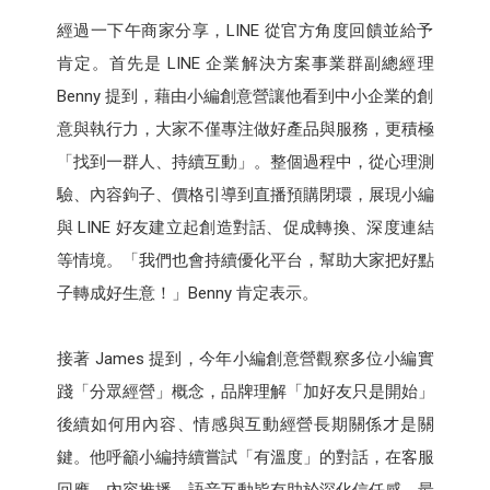
經過一下午商家分享，LINE 從官方角度回饋並給予
肯定。首先是 LINE 企業解決方案事業群副總經理
Benny 提到，藉由小編創意營讓他看到中小企業的創
意與執行力，大家不僅專注做好產品與服務，更積極
「找到一群人、持續互動」。整個過程中，從心理測
驗、內容鉤子、價格引導到直播預購閉環，展現小編
與 LINE 好友建立起創造對話、促成轉換、深度連結
等情境。「我們也會持續優化平台，幫助大家把好點
子轉成好生意！」Benny 肯定表示。
接著 James 提到，今年小編創意營觀察多位小編實
踐「分眾經營」概念，品牌理解「加好友只是開始」
後續如何用內容、情感與互動經營長期關係才是關
鍵。他呼籲小編持續嘗試「有溫度」的對話，在客服
回應、內容推播、語音互動皆有助於深化信任感。最