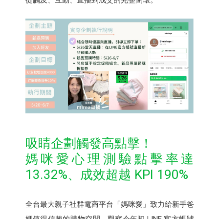
從觸及、互動、直播到成交的完整閉環。
吸睛企劃觸發高點擊！
媽咪愛心理測驗點擊率達
13.32%、成效超越 KPI 190%
全台最大親子社群電商平台「媽咪愛」致力給新手爸
媽值得信賴的購物空間。觀察今年初 LINE 官方帳號