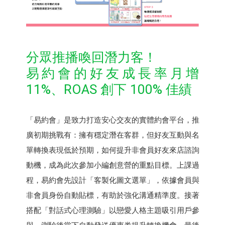
分眾推播喚回潛力客！
易約會的好友成長率月增
11%、ROAS 創下 100% 佳績
「易約會」是致力打造安心交友的實體約會平台，推
廣初期挑戰有：擁有穩定潛在客群，但好友互動與名
單轉換表現低於預期，如何提升非會員好友來店諮詢
動機，成為此次參加小編創意營的重點目標。上課過
程，易約會先設計「客製化圖文選單」，依據會員與
非會員身份自動貼標，有助於強化溝通精準度。接著
搭配「對話式心理測驗」以戀愛人格主題吸引用戶參