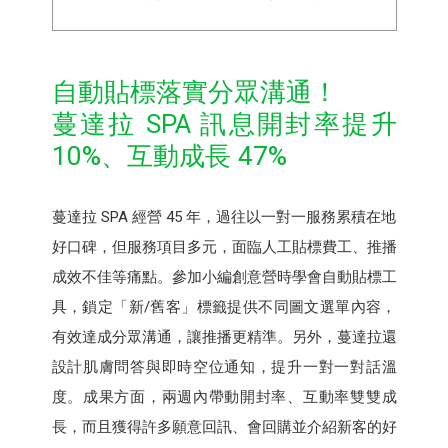
自動貼標落實分眾溝通！
蔓達拉 SPA 訊息開封率提升
10%、互動成長 47%
蔓達拉 SPA 經營 45 年，過往以一對一服務累積在地
好口碑，但服務項目多元，面臨人工貼標費工、推播
成效不佳等痛點。參加小編創意營時學會自動貼標工
具，鎖定「新/舊客」標籤提供不同圖文選單內容，
有效達成分眾溝通，讓推播更精準。另外，蔓達拉還
設計肌膚問答與即時空位通知，提升一對一對話溫
度。成果方面，兩週內帶動開封率、互動率雙雙成
長，而且獲得許多願意回訊、會回購並介紹新客的好