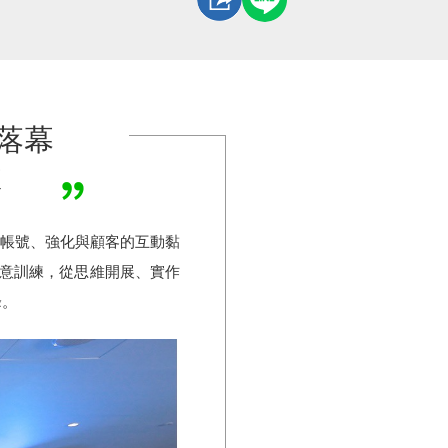
利落幕
效
官方帳號、強化與顧客的互動黏
創意訓練，從思維開展、實作
峰。