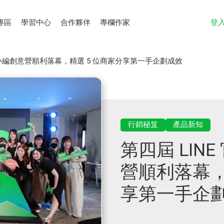
專區
學習中心
合作夥伴
專欄作家
登
帳號小編創意營順利落幕，精選 5 位商家分享第一手企劃成效
行銷秘笈
產品新知
第四屆 LIN
營順利落幕，
享第一手企