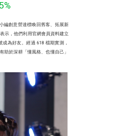
5%
過小編創意營達標喚回舊客、拓展新
IX 表示，他們利用官網會員資料建立
成為好友。經過 618 檔期實測，
基礎，有助於深耕「懂風格、也懂自己」