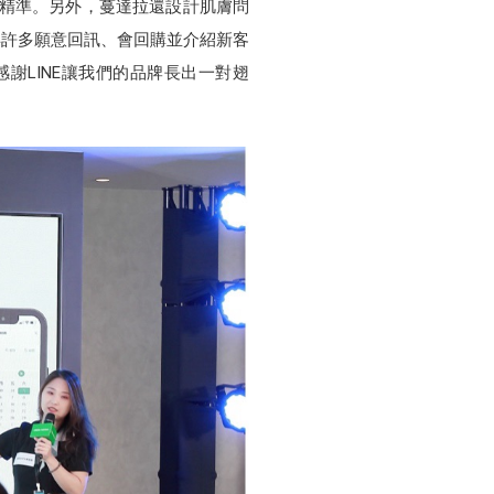
更精準。另外，蔓達拉還設計肌膚問
得許多願意回訊、會回購並介紹新客
謝LINE讓我們的品牌長出一對翅