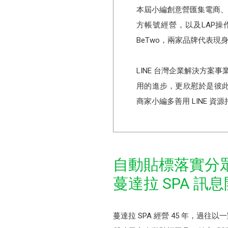
本屆小編創意營匯集電商、零
方帳號經營，以及LAP
BeTwo，兩家品牌代表
LINE 台灣企業解決方案
用的進步，更欣慰於是彼
商家小編多善用 LINE 
自動貼標落實分
蔓達拉 SPA 訊
蔓達拉 SPA 經營 45 年，