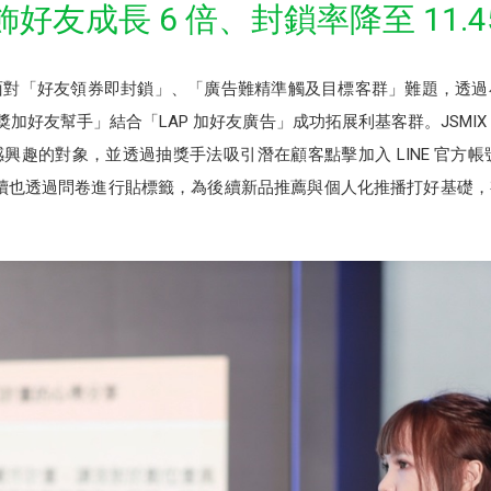
飾好友成長 6 倍、封鎖率降至 11.4
X，面對「好友領券即封鎖」、「廣告難精準觸及目標客群」難題，透
抽獎加好友幫手」結合「LAP 加好友廣告」成功拓展利基客群。JSM
趣的對象，並透過抽獎手法吸引潛在顧客點擊加入 LINE 官方帳號
98 位，後續也透過問卷進行貼標籤，為後續新品推薦與個人化推播打好