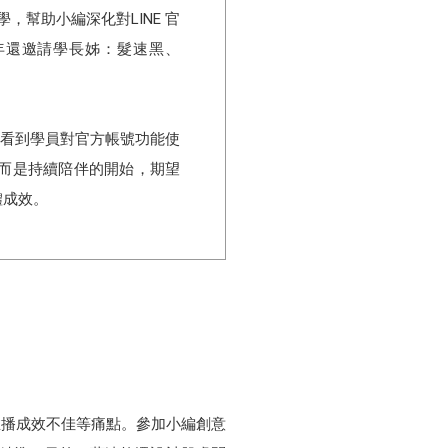
，幫助小編深化對LINE 官
年還邀請學長姊：髮速黑、
意營看到學員對官方帳號功能使
而是持續陪伴的開始，期望
體成效。
、推播成效不佳等痛點。參加小編創意