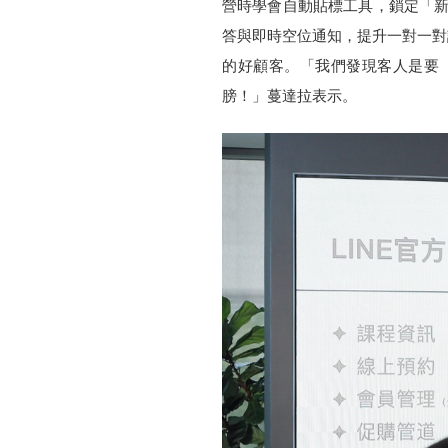
營時學會自動貼標工具，鎖定「新
答與即時空位通知，提升一對一對
的好顧客。「我們發現客人是要『
膀！」蔓達拉表示。