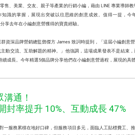
售、美業、交友、親子等產業的行銷小編，藉由 LINE 專業導師教學
操作知識的掌握，展現出突破以往思維的創意成效。值得一提，今
現身分享去年在小編創意營獲得的寶貴經驗。
事業群資深品牌營銷總監鄧傑方 James 致詞時提到，「這屆小編創
此主動交流、互助解題的精神。」他強調，這場成果發表不是結束，
資源持續成長。今年精選5個品牌分享他們在小編創意營過程，展現的具
眾溝通！
息開封率提升 10%、互動成長 47%
過往以一對一服務累積在地好口碑，但服務項目多元，面臨人工貼標費工