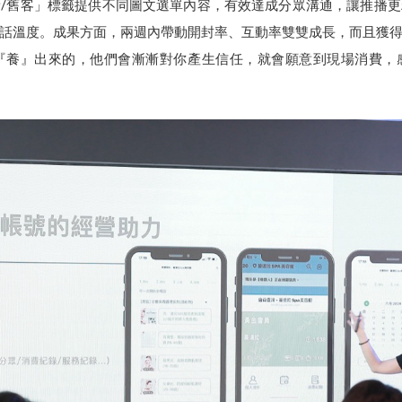
/舊客」標籤提供不同圖文選單內容，有效達成分眾溝通，讓推播
話溫度。成果方面，兩週內帶動開封率、互動率雙雙成長，而且獲
養』出來的，他們會漸漸對你產生信任，就會願意到現場消費，感