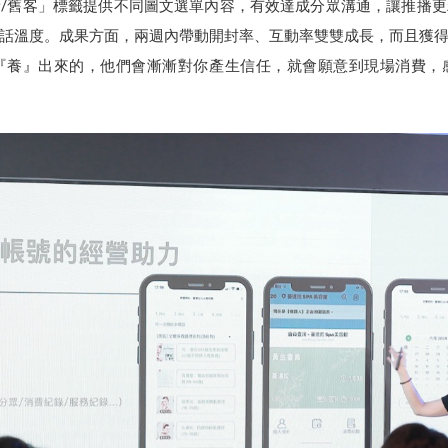
/舊客」標籤提供不同圖文選單內容，有效達成分眾溝通，讓推播
話溫度。成果方面，兩週內帶動開封率、互動率雙雙成長，而且獲
養』出來的，他們會漸漸對你產生信任，就會願意到現場消費，感