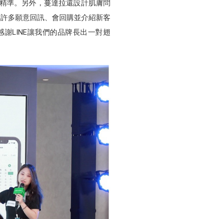
更精準。另外，蔓達拉還設計肌膚問
得許多願意回訊、會回購並介紹新客
謝LINE讓我們的品牌長出一對翅