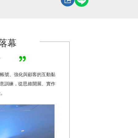
利落幕
效
官方帳號、強化與顧客的互動黏
創意訓練，從思維開展、實作
峰。