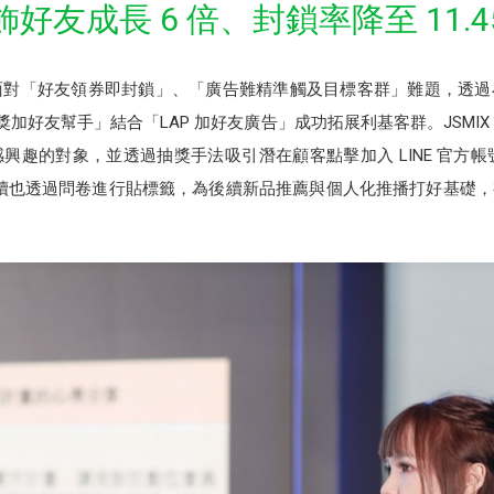
飾好友成長 6 倍、封鎖率降至 11.4
X，面對「好友領券即封鎖」、「廣告難精準觸及目標客群」難題，透
抽獎加好友幫手」結合「LAP 加好友廣告」成功拓展利基客群。JSM
趣的對象，並透過抽獎手法吸引潛在顧客點擊加入 LINE 官方帳號
98 位，後續也透過問卷進行貼標籤，為後續新品推薦與個人化推播打好