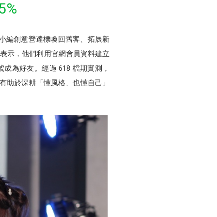
5%
過小編創意營達標喚回舊客、拓展新
IX 表示，他們利用官網會員資料建立
成為好友。經過 618 檔期實測，
基礎，有助於深耕「懂風格、也懂自己」