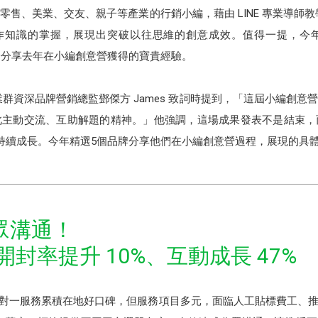
售、美業、交友、親子等產業的行銷小編，藉由 LINE 專業導師教學
操作知識的掌握，展現出突破以往思維的創意成效。值得一提，今
現身分享去年在小編創意營獲得的寶貴經驗。
事業群資深品牌營銷總監鄧傑方 James 致詞時提到，「這屆小編創
此主動交流、互助解題的精神。」他強調，這場成果發表不是結束，
資源持續成長。今年精選5個品牌分享他們在小編創意營過程，展現的具
眾溝通！
息開封率提升 10%、互動成長 47%
過往以一對一服務累積在地好口碑，但服務項目多元，面臨人工貼標費工