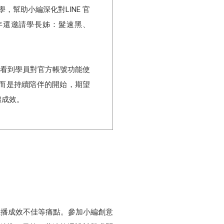
，幫助小編深化對LINE 官
年還邀請學長姊：髮速黑、
意營看到學員對官方帳號功能使
而是持續陪伴的開始，期望
體成效。
、推播成效不佳等痛點。參加小編創意