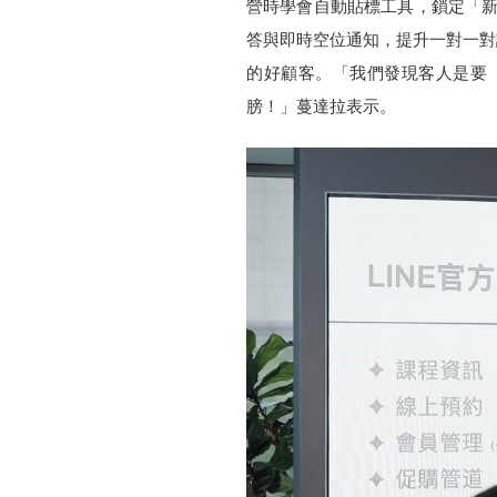
營時學會自動貼標工具，鎖定「新
答與即時空位通知，提升一對一對
的好顧客。「我們發現客人是要『
膀！」蔓達拉表示。