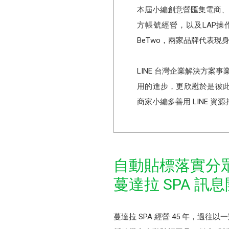
本屆小編創意營匯集電商、零
方帳號經營，以及LAP
BeTwo，兩家品牌代表
LINE 台灣企業解決方案
用的進步，更欣慰於是彼
商家小編多善用 LINE 
自動貼標落實分
蔓達拉 SPA 訊
蔓達拉 SPA 經營 45 年，