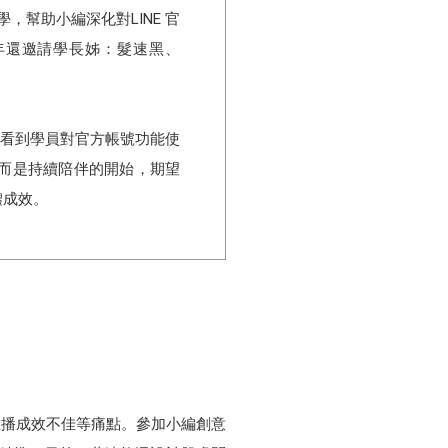
，幫助小編深化對LINE 官
年還邀請學長姊：髮速黑、
意營看到學員對官方帳號功能使
而是持續陪伴的開始，期望
體成效。
、推播成效不佳等痛點。參加小編創意