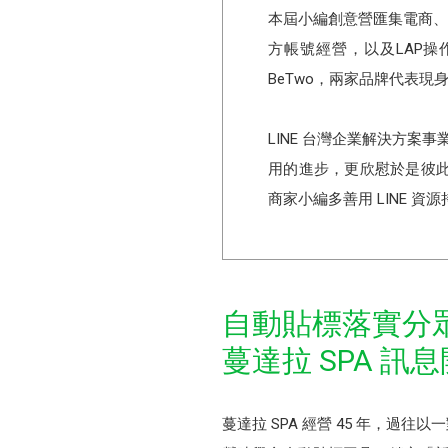
本屆小編創意營匯集電商、零
方帳號經營，以及LAP
BeTwo，兩家品牌代表
LINE 台灣企業解決方案
用的進步，更欣慰於是彼
商家小編多善用 LINE 
自動貼標落實分
蔓達拉 SPA 訊
蔓達拉 SPA 經營 45 年，