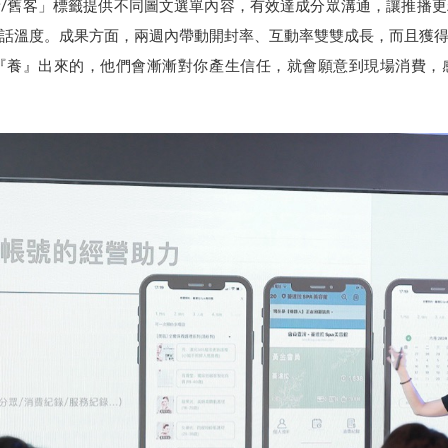
/舊客」標籤提供不同圖文選單內容，有效達成分眾溝通，讓推播
話溫度。成果方面，兩週內帶動開封率、互動率雙雙成長，而且獲
養』出來的，他們會漸漸對你產生信任，就會願意到現場消費，感