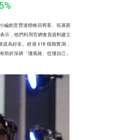
5%
過小編創意營達標喚回舊客、拓展新
IX 表示，他們利用官網會員資料建立
成為好友。經過 618 檔期實測，
基礎，有助於深耕「懂風格、也懂自己」