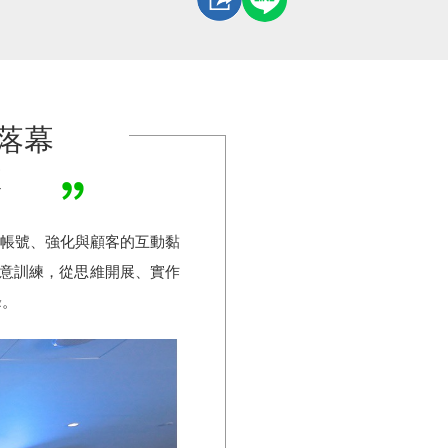
利落幕
效
官方帳號、強化與顧客的互動黏
創意訓練，從思維開展、實作
峰。