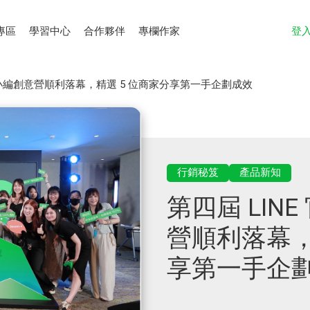
專區
學習中心
合作夥伴
專欄作家
登
帳號小編創意營順利落幕，精選 5 位商家分享第一手企劃成效
行銷秘笈
產品新知
第四屆 LIN
營順利落幕，
享第一手企