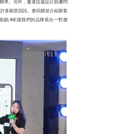
更精準。另外，蔓達拉還設計肌膚問
得許多願意回訊、會回購並介紹新客
謝LINE讓我們的品牌長出一對翅