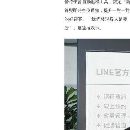
營時學會自動貼標工具，鎖定「新
答與即時空位通知，提升一對一對
的好顧客。「我們發現客人是要『
膀！」蔓達拉表示。