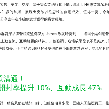
售、美業、交友、親子等產業的行銷小編，藉由 LINE 專業導師教學
操作知識的掌握，展現出突破以往思維的創意成效。值得一提，今
現身分享去年在小編創意營獲得的寶貴經驗。
事業群資深品牌營銷總監鄧傑方 James 致詞時提到，「這屆小編創
此主動交流、互助解題的精神。」他強調，這場成果發表不是結束，
資源持續成長。今年精選5個品牌分享他們在小編創意營過程，展現的具
眾溝通！
息開封率提升 10%、互動成長 47%
過往以一對一服務累積在地好口碑，但服務項目多元，面臨人工貼標費工