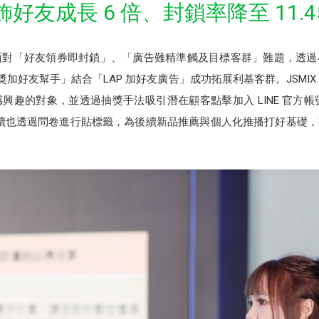
飾好友成長 6 倍、封鎖率降至 11.4
X，面對「好友領券即封鎖」、「廣告難精準觸及目標客群」難題，透
抽獎加好友幫手」結合「LAP 加好友廣告」成功拓展利基客群。JSM
趣的對象，並透過抽獎手法吸引潛在顧客點擊加入 LINE 官方帳號
98 位，後續也透過問卷進行貼標籤，為後續新品推薦與個人化推播打好