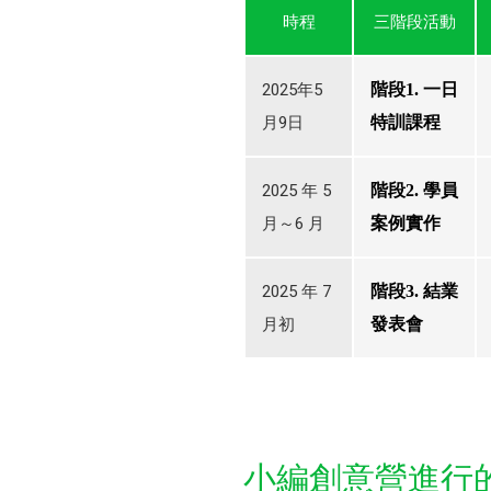
時程
三階段活動
2025年5
階段1. 一日
月9日
特訓課程
2025 年 5
階段2. 學員
月～6 月
案例實作
2025 年 7
階段3. 結業
月初
發表會
小編創意營進行