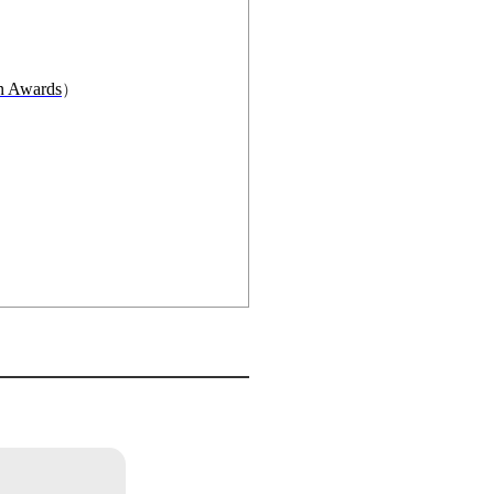
n Awards
）