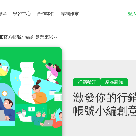
專區
學習中心
合作夥伴
專欄作家
登
NE官方帳號小編創意營來啦～
行銷秘笈
產品新知
激發你的行銷
帳號小編創