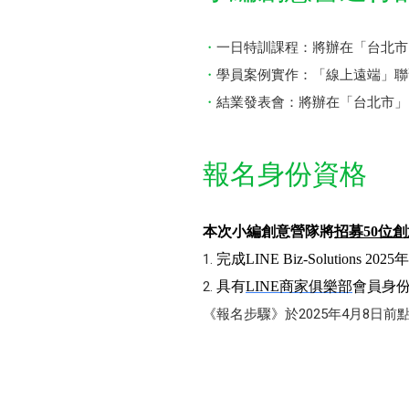
一日特訓課程：將辦在「台北市
學員案例實作：「線上遠端」聯繫
結業發表會：將辦在「台北市」
報名身份資格
本次小編創意營隊將
招募50位
完成LINE Biz-Solutions
具有
LINE
商家俱樂部
會員身
《報名步驟》於2025年4月8日