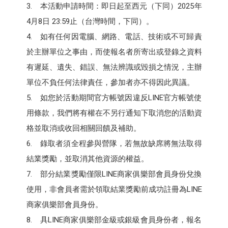
3. 本活動申請時間：即日起至西元（下同）2025年
4月8日 23:59止（台灣時間，下同）。
4. 如有任何因電腦、網路、電話、技術或不可歸責
於主辦單位之事由，而使報名者所寄出或登錄之資料
有遲延、遺失、錯誤、無法辨識或毀損之情況，主辦
單位不負任何法律責任，參加者亦不得因此異議。
5. 如您於活動期間官方帳號因違反LINE官方帳號使
用條款，我們將有權在不另行通知下取消您的活動資
格並取消或收回相關回饋及補助。
6. 錄取者須全程參與營隊，若無故缺席將無法取得
結業獎勵，並取消其他資源的權益。
7. 部分結業獎勵僅限LINE商家俱樂部會員身份兌換
使用，非會員者需於領取結業獎勵前成功註冊為LINE
商家俱樂部會員身份。
8. 具LINE商家俱樂部金級或銀級會員身份者，報名