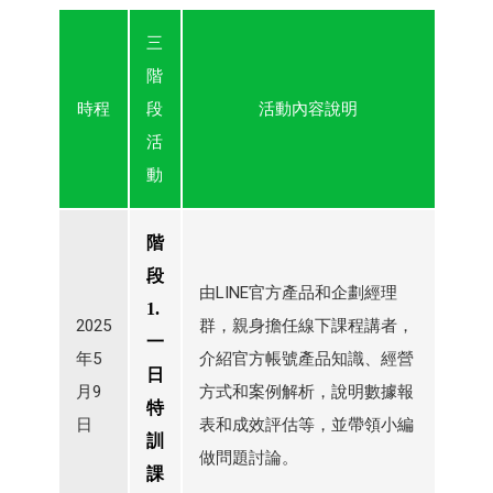
三
階
時程
段
活動內容說明
活
動
階
段
由LINE官方產品和企劃經理
1.
2025
群，親身擔任線下課程講者，
一
年5
介紹官方帳號產品知識、經營
日
月9
方式和案例解析，說明數據報
特
日
表和成效評估等，並帶領小編
訓
做問題討論。
課