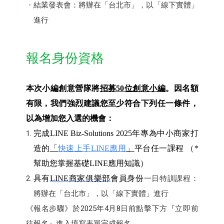
結業發表會：將辦在「台北市」，以「線下實體」
進行
報名身份資格
本次小編創意營隊將
招募50位創意小編
。因名額
有限，我們強烈建議您至少符合下列任一條件，
以為增加您入選的機會：
完成LINE Biz-Solutions 2025年專為中小商家打
造的
「
快速上手LINE應用
」
平台任一課程 （*
幫助您掌握基礎LINE應用知識）
具有
LINE
商家俱樂部
會員身份
一日特訓課程：
將辦在「台北市」，以「線下實體」進行
《報名步驟》於2025年4月8日前點擊下方『立即前
往報名』進入填寫表單完成報名。