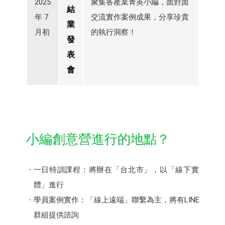
2025
聚集各產業菁英小編，面對面
結
年 7
交流實作案例成果，分享珍貴
業
月初
的執行洞察！
發
表
會
小編創意營進行的地點？
一日特訓課程：將辦在「台北市」，以「線下實
體」進行
學員案例實作：「線上遠端」聯繫為主，將有LINE
群組提供諮詢