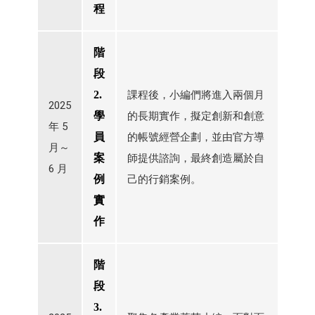
程
階
段
2.
課程後，小編們將進入兩個月
2025
學
的長期實作，擬定創新和創意
年 5
員
的帳號經營企劃，並由官方導
月～
案
師提供諮詢，最終創造屬於自
6 月
例
己的行銷案例。
實
作
階
段
3.