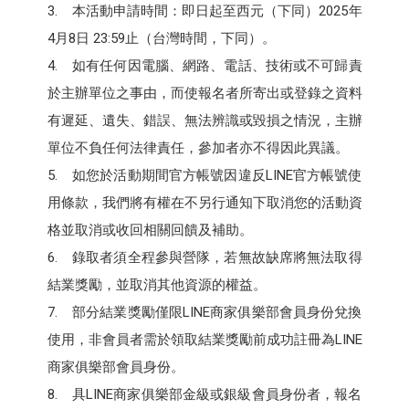
3. 本活動申請時間：即日起至西元（下同）2025年
4月8日 23:59止（台灣時間，下同）。
4. 如有任何因電腦、網路、電話、技術或不可歸責
於主辦單位之事由，而使報名者所寄出或登錄之資料
有遲延、遺失、錯誤、無法辨識或毀損之情況，主辦
單位不負任何法律責任，參加者亦不得因此異議。
5. 如您於活動期間官方帳號因違反LINE官方帳號使
用條款，我們將有權在不另行通知下取消您的活動資
格並取消或收回相關回饋及補助。
6. 錄取者須全程參與營隊，若無故缺席將無法取得
結業獎勵，並取消其他資源的權益。
7. 部分結業獎勵僅限LINE商家俱樂部會員身份兌換
使用，非會員者需於領取結業獎勵前成功註冊為LINE
商家俱樂部會員身份。
8. 具LINE商家俱樂部金級或銀級會員身份者，報名