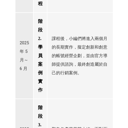
程
階
段
2.
課程後，小編們將進入兩個月
2025
學
的長期實作，擬定創新和創意
年 5
員
的帳號經營企劃，並由官方導
月～
案
師提供諮詢，最終創造屬於自
6 月
例
己的行銷案例。
實
作
階
段
3.