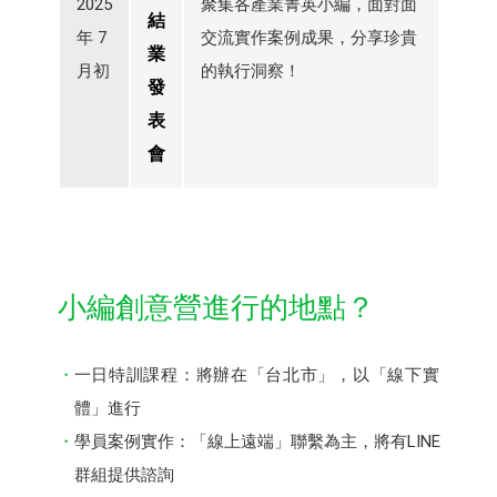
2025
聚集各產業菁英小編，面對面
結
年 7
交流實作案例成果，分享珍貴
業
月初
的執行洞察！
發
表
會
小編創意營進行的地點？
一日特訓課程：將辦在「台北市」，以「線下實
體」進行
學員案例實作：「線上遠端」聯繫為主，將有LINE
群組提供諮詢