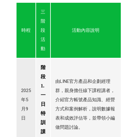
三
階
時程
段
活動內容說明
活
動
階
段
由LINE官方產品和企劃經理
1.
2025
群，親身擔任線下課程講者，
一
年5
介紹官方帳號產品知識、經營
日
月9
方式和案例解析，說明數據報
特
日
表和成效評估等，並帶領小編
訓
做問題討論。
課