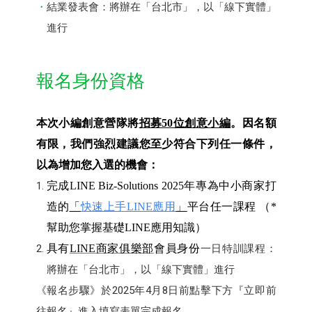
結業發表會：將辦在「台北市」，以「線下實體」
進行
報名身份資格
本次小編創意營隊將
招募50位創意小編
。因名額
有限，我們強烈建議您至少符合下列任一條件，
以為增加您入選的機會：
完成LINE Biz-Solutions 2025年專為中小商家打
造的
「
快速上手LINE應用
」
平台任一課程 （*
幫助您掌握基礎LINE應用知識）
具有
LINE
商家俱樂部
會員身份
一日特訓課程：
將辦在「台北市」，以「線下實體」進行
《報名步驟》於2025年4月8日前點擊下方『立即前
往報名』進入填寫表單完成報名。