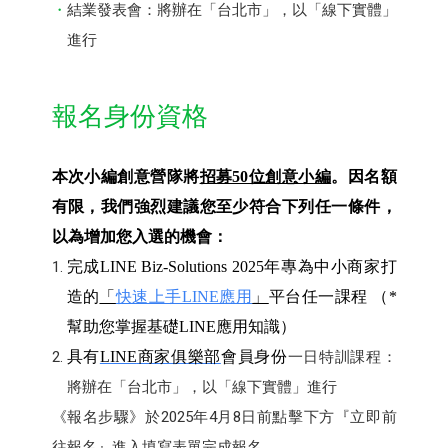
結業發表會：將辦在「台北市」，以「線下實體」
進行
報名身份資格
本次小編創意營隊將
招募50位創意小編
。因名額
有限，我們強烈建議您至少符合下列任一條件，
以為增加您入選的機會：
完成LINE Biz-Solutions 2025年專為中小商家打
造的
「
快速上手LINE應用
」
平台任一課程 （*
幫助您掌握基礎LINE應用知識）
具有
LINE
商家俱樂部
會員身份
一日特訓課程：
將辦在「台北市」，以「線下實體」進行
《報名步驟》於2025年4月8日前點擊下方『立即前
往報名』進入填寫表單完成報名。