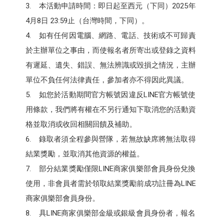
3. 本活動申請時間：即日起至西元（下同）2025年
4月8日 23:59止（台灣時間，下同）。
4. 如有任何因電腦、網路、電話、技術或不可歸責
於主辦單位之事由，而使報名者所寄出或登錄之資料
有遲延、遺失、錯誤、無法辨識或毀損之情況，主辦
單位不負任何法律責任，參加者亦不得因此異議。
5. 如您於活動期間官方帳號因違反LINE官方帳號使
用條款，我們將有權在不另行通知下取消您的活動資
格並取消或收回相關回饋及補助。
6. 錄取者須全程參與營隊，若無故缺席將無法取得
結業獎勵，並取消其他資源的權益。
7. 部分結業獎勵僅限LINE商家俱樂部會員身份兌換
使用，非會員者需於領取結業獎勵前成功註冊為LINE
商家俱樂部會員身份。
8. 具LINE商家俱樂部金級或銀級會員身份者，報名