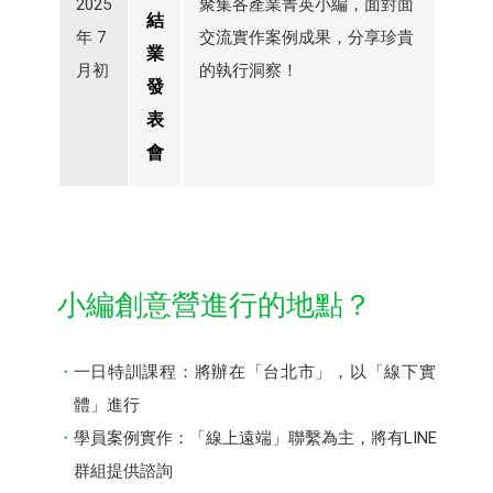
2025
聚集各產業菁英小編，面對面
結
年 7
交流實作案例成果，分享珍貴
業
月初
的執行洞察！
發
表
會
小編創意營進行的地點？
一日特訓課程：將辦在「台北市」，以「線下實
體」進行
學員案例實作：「線上遠端」聯繫為主，將有LINE
群組提供諮詢