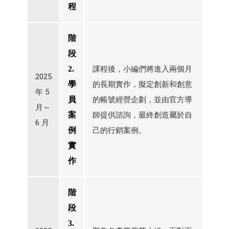
程
階
段
2.
課程後，小編們將進入兩個月
2025
學
的長期實作，擬定創新和創意
年 5
員
的帳號經營企劃，並由官方導
月～
案
師提供諮詢，最終創造屬於自
6 月
例
己的行銷案例。
實
作
階
段
3.