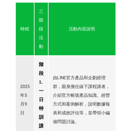
三
階
時程
段
活動內容說明
活
動
階
段
由LINE官方產品和企劃經理
1.
2025
群，親身擔任線下課程講者，
一
年5
介紹官方帳號產品知識、經營
日
月9
方式和案例解析，說明數據報
特
日
表和成效評估等，並帶領小編
訓
做問題討論。
課