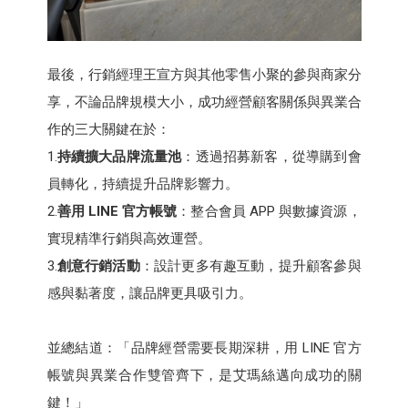
最後，行銷經理王宣方與其他零售小聚的參與商家分
享，不論品牌規模大小，成功經營顧客關係與異業合
作的三大關鍵在於：
1.
持續擴大品牌流量池
：透過招募新客，從導購到會
員轉化，持續提升品牌影響力。
2.
善用 LINE 官方帳號
：整合會員 APP 與數據資源，
實現精準行銷與高效運營。
3.
創意行銷活動
：設計更多有趣互動，提升顧客參與
感與黏著度，讓品牌更具吸引力。
並總結道：「品牌經營需要長期深耕，用 LINE 官方
帳號與異業合作雙管齊下，是艾瑪絲邁向成功的關
鍵！」