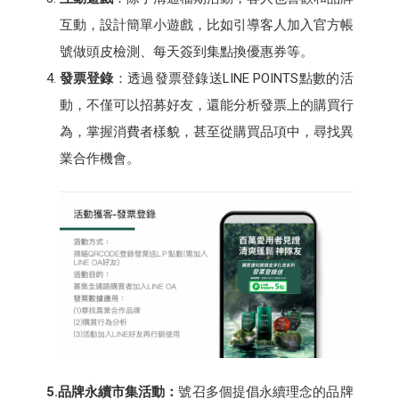
互動，設計簡單小遊戲，比如引導客人加入官方帳
號做頭皮檢測、每天簽到集點換優惠券等。
發票登錄
：透過發票登錄送LINE POINTS點數的活
動，不僅可以招募好友，還能分析發票上的購買行
為，掌握消費者樣貌，甚至從購買品項中，尋找異
業合作機會。
5.品牌永續市集活動：
號召多個提倡永續理念的品牌