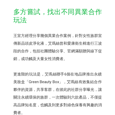
多方嘗試，找出不同異業合作
玩法
王宣方經理分享幾個異業合作案例，針對女性族群宣
傳新品頭皮淨化液，艾瑪絲曾和愛康衛生棉進行三波
段的合作，包括社團體驗分享、官網滿額贈與線下促
銷，成功觸及大量女性消費者。
更進階的玩法是，艾瑪絲聯手6個在地品牌推出永續
美妝盒「Green Beauty Box」，艾瑪絲有效集結合作
夥伴的資源，共享客群，在彼此的社群分享曝光，讓
關注永續環保的族群，一次體驗到六款產品，不僅提
高品牌知名度，也觸及到更多對綠色保養有興趣的消
費者。