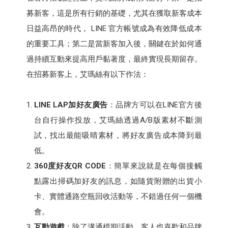
募新客，這是所有行銷的基礎，尤其在獲取新客成本
日益高昂的時代， LINE 官方帳號成為有效降低成本
的重要工具；第二是當新客加入後，關鍵在於如何通
過持續互動來提高用戶黏著度，最終實現長期留存。
在招募新客上，艾瑪絲有以下作法：
LINE LAP加好友廣告
：品牌方可以在LINE官方後
台自行操作投放，艾瑪絲透過A/B版素材不斷測
試，找出最能吸晴素材，將好友廣告成本降到最
低。
360度好友QR CODE
：簡單來說就是在每個接觸
點露出掃碼加好友的訊息，如隨貨附贈的出貨小
卡、實體通路空瓶回收活動等，不錯過任何一個機
會。
互動遊戲
：除了溝通檔期活動，客人也喜歡和品牌