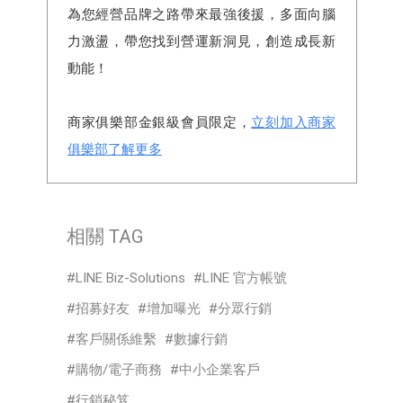
為您經營品牌之路帶來最強後援，多面向腦
力激盪，帶您找到營運新洞見，創造成長新
動能！
商家俱樂部金銀級會員限定，
立刻加入商家
俱樂部了解更多
相關 TAG
LINE Biz-Solutions
LINE 官方帳號
招募好友
增加曝光
分眾行銷
客戶關係維繫
數據行銷
購物/電子商務
中小企業客戶
行銷秘笈