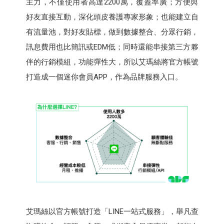
主力，不僅使用者高達2200萬，覆蓋率廣；方便與
好友直接互動，深化頭皮養護專家形象；也能建立自
有流量池，對好友貼標，做到數據整合、分眾行銷，
訊息費用也比簡訊或EDM低；同時還能串接第三方夥
伴的行銷模組，功能彈性大，所以艾瑪絲將官方帳號
打造成一個迷你會員APP，作為品牌服務入口。
艾瑪絲以官方帳號打造「LINE一站式服務」，舉凡查