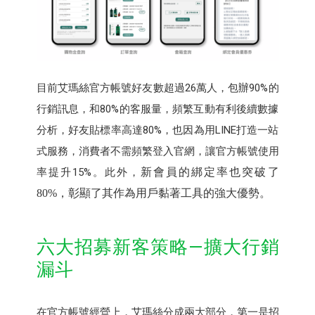
目前艾瑪絲官方帳號好友數超過26萬人，包辦90%的
行銷訊息，和80%的客服量，頻繁互動有利後續數據
分析，好友貼標率高達80%，也因為用LINE打造一站
式服務，消費者不需頻繁登入官網，讓官方帳號使用
率提升15%。此外，
新會員的綁定率也突破了
80%
，彰顯了其作為用戶黏著工具的強大優勢。
六大招募新客策略—擴大行銷
漏斗
在官方帳號經營上，艾瑪絲分成兩大部分，第一是招