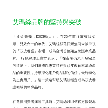
艾瑪絲品牌的堅持與突破
「柔柔亮亮，閃閃動人」，在20年前注重髮絲柔
順，雙效合一的年代，艾瑪絲卻選擇聚焦尚未被重視
的「頭皮養護」市場，成為台灣首個頭皮養護專業品
牌。 行銷經理王宣方表示：「在市場仍未開發完全
的情況下，我們選擇以專業精神與頭皮教育來溝通產
品的重要性，持續深化用戶對品牌的信任，最終轉化
為忠實用戶。」這一策略幫助艾瑪絲穩定成為頭皮養
護領域的領導品牌。
在選擇消費者溝通工具時，艾瑪絲以LINE官方帳號為