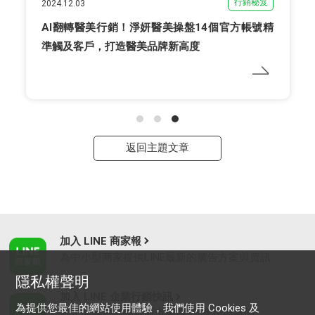
行銷秘笈
2024.12.03
AI翻轉醫美行銷！淨妍醫美操盤14個官方帳號精
準觸及客戶，打造醫美品牌新高度
返回主題文章
加入 LINE 商家報
為中小型商家提供LINE最新的廣告方案與資訊
隱私權聲明
加入 LINE 企業行銷快訊
為提供您最佳的網站使用體驗，我們使用 Cookies 及
為企業客戶提供最新市場趨勢, 應用與案例