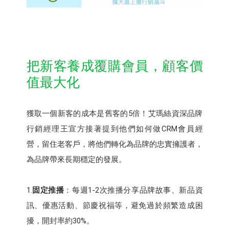
把新客養成覆購會員，顧客價
值最大化
獲取一個新客的成本是舊客的5倍！艾瑪絲資深品牌
行銷經理王宣方接著提到他們如何做CRM會員經
營，留住老客戶，將他們轉化為品牌的忠實擁護者，
為品牌帶來長期穩定的發展。
1.
固定推播
：每週1-2次推播分享品牌故事、新品資
訊、優惠活動、節慶祝福等，避免過於頻繁造成困
擾，開封率約30%。