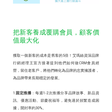
把新客養成覆購會員，顧客價
值最大化
獲取一個新客的成本是舊客的5倍！艾瑪絲資深品牌
行銷經理王宣方接著提到他們如何做CRM會員經
營，留住老客戶，將他們轉化為品牌的忠實擁護者，
為品牌帶來長期穩定的發展。
1.
固定推播
：每週1-2次推播分享品牌故事、新品資
訊、優惠活動、節慶祝福等，避免過於頻繁造成困
擾，開封率約30%。