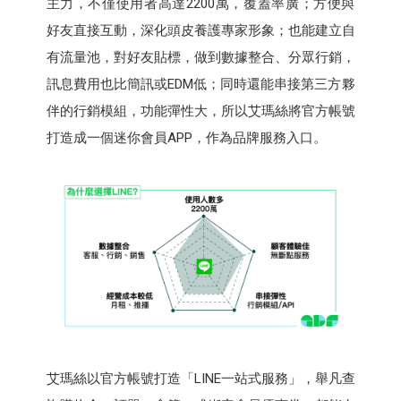
主力，不僅使用者高達2200萬，覆蓋率廣；方便與
好友直接互動，深化頭皮養護專家形象；也能建立自
有流量池，對好友貼標，做到數據整合、分眾行銷，
訊息費用也比簡訊或EDM低；同時還能串接第三方夥
伴的行銷模組，功能彈性大，所以艾瑪絲將官方帳號
打造成一個迷你會員APP，作為品牌服務入口。
艾瑪絲以官方帳號打造「LINE一站式服務」，舉凡查