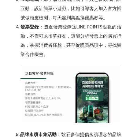
互動，設計簡單小遊戲，比如引導客人加入官方帳
號做頭皮檢測、每天簽到集點換優惠券等。
發票登錄
：透過發票登錄送LINE POINTS點數的活
動，不僅可以招募好友，還能分析發票上的購買行
為，掌握消費者樣貌，甚至從購買品項中，尋找異
業合作機會。
5.品牌永續市集活動：
號召多個提倡永續理念的品牌