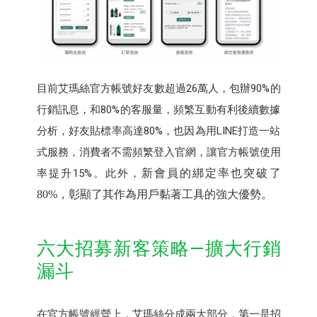
目前艾瑪絲官方帳號好友數超過26萬人，包辦90%的
行銷訊息，和80%的客服量，頻繁互動有利後續數據
分析，好友貼標率高達80%，也因為用LINE打造一站
式服務，消費者不需頻繁登入官網，讓官方帳號使用
率提升15%。此外，
新會員的綁定率也突破了
80%
，彰顯了其作為用戶黏著工具的強大優勢。
六大招募新客策略—擴大行銷
漏斗
在官方帳號經營上，艾瑪絲分成兩大部分，第一是招