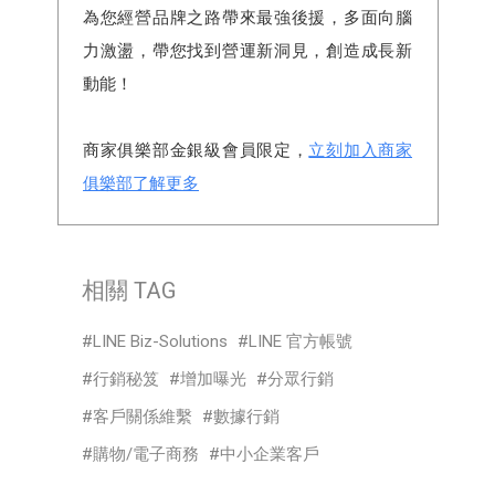
為您經營品牌之路帶來最強後援，多面向腦
力激盪，帶您找到營運新洞見，創造成長新
動能！
商家俱樂部金銀級會員限定，
立刻加入商家
俱樂部了解更多
相關 TAG
LINE Biz-Solutions
LINE 官方帳號
行銷秘笈
增加曝光
分眾行銷
客戶關係維繫
數據行銷
購物/電子商務
中小企業客戶