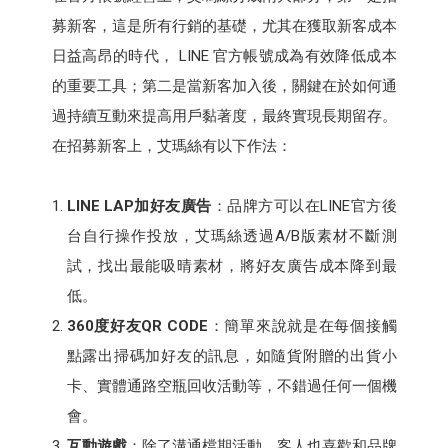
募新客，這是所有行銷的基礎，尤其在獲取新客成本
日益高昂的時代， LINE 官方帳號成為有效降低成本
的重要工具；第二是當新客加入後，關鍵在於如何通
過持續互動來提高用戶黏著度，最終實現長期留存。
在招募新客上，艾瑪絲有以下作法：
LINE LAP加好友廣告
：品牌方可以在LINE官方後
台自行操作投放，艾瑪絲透過A/B版素材不斷測
試，找出最能吸晴素材，將好友廣告成本降到最
低。
360度好友QR CODE
：簡單來說就是在每個接觸
點露出掃碼加好友的訊息，如隨貨附贈的出貨小
卡、實體通路空瓶回收活動等，不錯過任何一個機
會。
互動遊戲
：除了溝通檔期活動，客人也喜歡和品牌