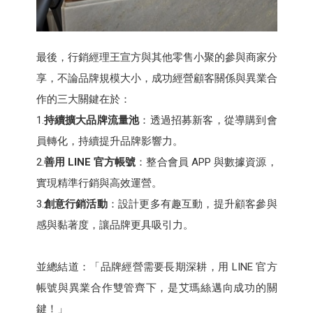
最後，行銷經理王宣方與其他零售小聚的參與商家分
享，不論品牌規模大小，成功經營顧客關係與異業合
作的三大關鍵在於：
1.
持續擴大品牌流量池
：透過招募新客，從導購到會
員轉化，持續提升品牌影響力。
2.
善用 LINE 官方帳號
：整合會員 APP 與數據資源，
實現精準行銷與高效運營。
3.
創意行銷活動
：設計更多有趣互動，提升顧客參與
感與黏著度，讓品牌更具吸引力。
並總結道：「品牌經營需要長期深耕，用 LINE 官方
帳號與異業合作雙管齊下，是艾瑪絲邁向成功的關
鍵！」