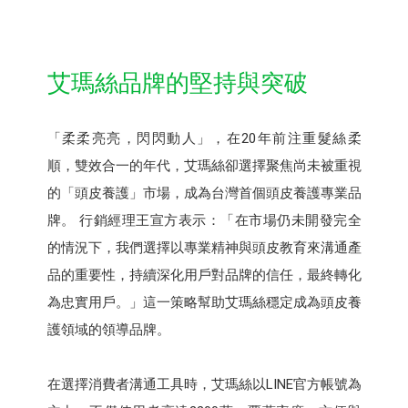
艾瑪絲品牌的堅持與突破
「柔柔亮亮，閃閃動人」，在20年前注重髮絲柔
順，雙效合一的年代，艾瑪絲卻選擇聚焦尚未被重視
的「頭皮養護」市場，成為台灣首個頭皮養護專業品
牌。 行銷經理王宣方表示：「在市場仍未開發完全
的情況下，我們選擇以專業精神與頭皮教育來溝通產
品的重要性，持續深化用戶對品牌的信任，最終轉化
為忠實用戶。」這一策略幫助艾瑪絲穩定成為頭皮養
護領域的領導品牌。
在選擇消費者溝通工具時，艾瑪絲以LINE官方帳號為