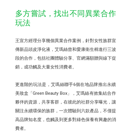
多方嘗試，找出不同異業合作
玩法
王宣方經理分享幾個異業合作案例，針對女性族群宣
傳新品頭皮淨化液，艾瑪絲曾和愛康衛生棉進行三波
段的合作，包括社團體驗分享、官網滿額贈與線下促
銷，成功觸及大量女性消費者。
更進階的玩法是，艾瑪絲聯手6個在地品牌推出永續
美妝盒「Green Beauty Box」，艾瑪絲有效集結合作
夥伴的資源，共享客群，在彼此的社群分享曝光，讓
關注永續環保的族群，一次體驗到六款產品，不僅提
高品牌知名度，也觸及到更多對綠色保養有興趣的消
費者。