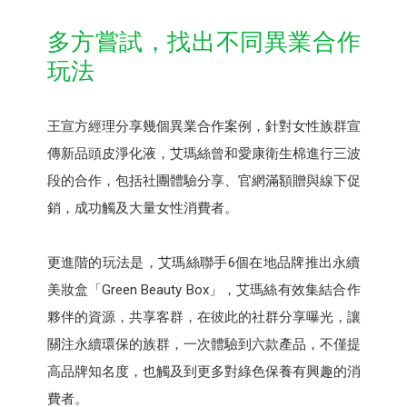
多方嘗試，找出不同異業合作
玩法
王宣方經理分享幾個異業合作案例，針對女性族群宣
傳新品頭皮淨化液，艾瑪絲曾和愛康衛生棉進行三波
段的合作，包括社團體驗分享、官網滿額贈與線下促
銷，成功觸及大量女性消費者。
更進階的玩法是，艾瑪絲聯手6個在地品牌推出永續
美妝盒「Green Beauty Box」，艾瑪絲有效集結合作
夥伴的資源，共享客群，在彼此的社群分享曝光，讓
關注永續環保的族群，一次體驗到六款產品，不僅提
高品牌知名度，也觸及到更多對綠色保養有興趣的消
費者。