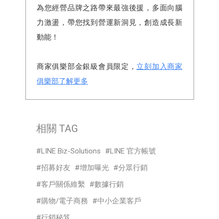
為您經營品牌之路帶來最強後援，多面向腦
力激盪，帶您找到營運新洞見，創造成長新
動能！
商家俱樂部金銀級會員限定，
立刻加入商家
俱樂部了解更多
相關 TAG
LINE Biz-Solutions
LINE 官方帳號
招募好友
增加曝光
分眾行銷
客戶關係維繫
數據行銷
購物/電子商務
中小企業客戶
行銷秘笈