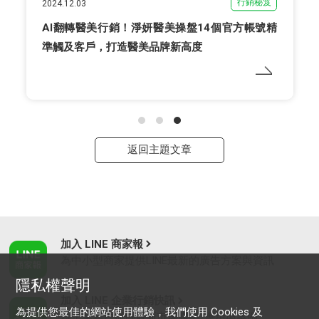
行銷秘笈
2024.12.03
AI翻轉醫美行銷！淨妍醫美操盤14個官方帳號精
準觸及客戶，打造醫美品牌新高度
返回主題文章
加入 LINE 商家報
為中小型商家提供LINE最新的廣告方案與資訊
隱私權聲明
加入 LINE 企業行銷快訊
為提供您最佳的網站使用體驗，我們使用 Cookies 及
為企業客戶提供最新市場趨勢, 應用與案例