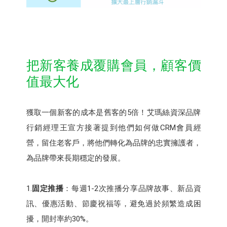
把新客養成覆購會員，顧客價
值最大化
獲取一個新客的成本是舊客的5倍！艾瑪絲資深品牌
行銷經理王宣方接著提到他們如何做CRM會員經
營，留住老客戶，將他們轉化為品牌的忠實擁護者，
為品牌帶來長期穩定的發展。
1.
固定推播
：每週1-2次推播分享品牌故事、新品資
訊、優惠活動、節慶祝福等，避免過於頻繁造成困
擾，開封率約30%。