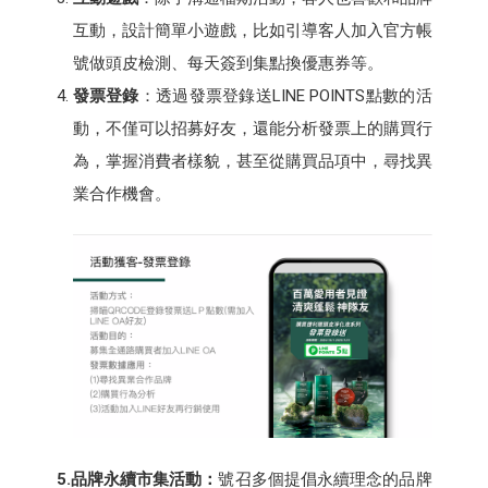
互動，設計簡單小遊戲，比如引導客人加入官方帳
號做頭皮檢測、每天簽到集點換優惠券等。
發票登錄
：透過發票登錄送LINE POINTS點數的活
動，不僅可以招募好友，還能分析發票上的購買行
為，掌握消費者樣貌，甚至從購買品項中，尋找異
業合作機會。
5.品牌永續市集活動：
號召多個提倡永續理念的品牌