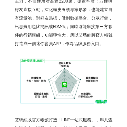
主力，不僅使用者高達2200萬，覆蓋率廣；方便與
好友直接互動，深化頭皮養護專家形象；也能建立自
有流量池，對好友貼標，做到數據整合、分眾行銷，
訊息費用也比簡訊或EDM低；同時還能串接第三方夥
伴的行銷模組，功能彈性大，所以艾瑪絲將官方帳號
打造成一個迷你會員APP，作為品牌服務入口。
艾瑪絲以官方帳號打造「LINE一站式服務」，舉凡查