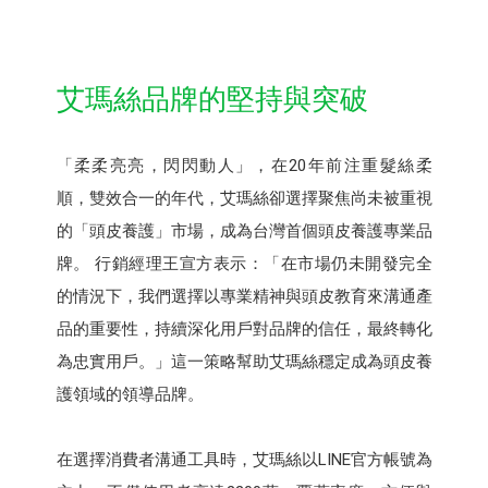
艾瑪絲品牌的堅持與突破
「柔柔亮亮，閃閃動人」，在20年前注重髮絲柔
順，雙效合一的年代，艾瑪絲卻選擇聚焦尚未被重視
的「頭皮養護」市場，成為台灣首個頭皮養護專業品
牌。 行銷經理王宣方表示：「在市場仍未開發完全
的情況下，我們選擇以專業精神與頭皮教育來溝通產
品的重要性，持續深化用戶對品牌的信任，最終轉化
為忠實用戶。」這一策略幫助艾瑪絲穩定成為頭皮養
護領域的領導品牌。
在選擇消費者溝通工具時，艾瑪絲以LINE官方帳號為