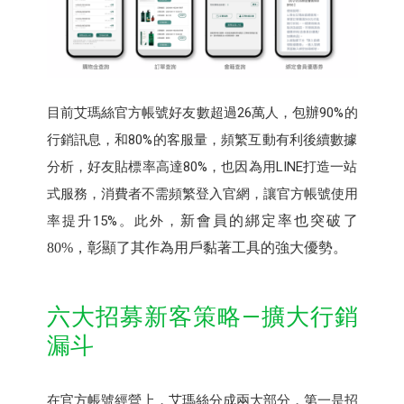
目前艾瑪絲官方帳號好友數超過26萬人，包辦90%的
行銷訊息，和80%的客服量，頻繁互動有利後續數據
分析，好友貼標率高達80%，也因為用LINE打造一站
式服務，消費者不需頻繁登入官網，讓官方帳號使用
率提升15%。此外，
新會員的綁定率也突破了
80%
，彰顯了其作為用戶黏著工具的強大優勢。
六大招募新客策略—擴大行銷
漏斗
在官方帳號經營上，艾瑪絲分成兩大部分，第一是招