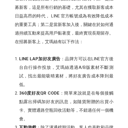
募新客，這是所有行銷的基礎，尤其在獲取新客成本
日益高昂的時代， LINE 官方帳號成為有效降低成本
的重要工具；第二是當新客加入後，關鍵在於如何通
過持續互動來提高用戶黏著度，最終實現長期留存。
在招募新客上，艾瑪絲有以下作法：
LINE LAP加好友廣告
：品牌方可以在LINE官方後
台自行操作投放，艾瑪絲透過A/B版素材不斷測
試，找出最能吸晴素材，將好友廣告成本降到最
低。
360度好友QR CODE
：簡單來說就是在每個接觸
點露出掃碼加好友的訊息，如隨貨附贈的出貨小
卡、實體通路空瓶回收活動等，不錯過任何一個機
會。
互動遊戲
：除了溝通檔期活動，客人也喜歡和品牌