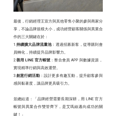
最後，行銷經理王宣方與其他零售小聚的參與商家分
享，不論品牌規模大小，成功經營顧客關係與異業合
作的三大關鍵在於：
1.
持續擴大品牌流量池
：透過招募新客，從導購到會
員轉化，持續提升品牌影響力。
2.
善用 LINE 官方帳號
：整合會員 APP 與數據資源，
實現精準行銷與高效運營。
3.
創意行銷活動
：設計更多有趣互動，提升顧客參與
感與黏著度，讓品牌更具吸引力。
並總結道：「品牌經營需要長期深耕，用 LINE 官方
帳號與異業合作雙管齊下，是艾瑪絲邁向成功的關
鍵！」