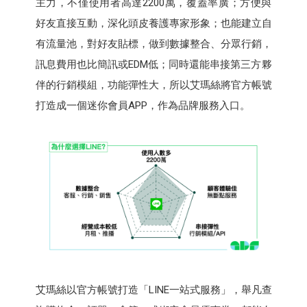
主力，不僅使用者高達2200萬，覆蓋率廣；方便與
好友直接互動，深化頭皮養護專家形象；也能建立自
有流量池，對好友貼標，做到數據整合、分眾行銷，
訊息費用也比簡訊或EDM低；同時還能串接第三方夥
伴的行銷模組，功能彈性大，所以艾瑪絲將官方帳號
打造成一個迷你會員APP，作為品牌服務入口。
艾瑪絲以官方帳號打造「LINE一站式服務」，舉凡查