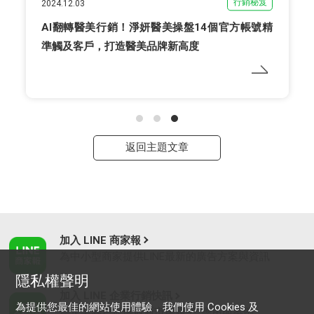
行銷秘笈
2024.12.03
AI翻轉醫美行銷！淨妍醫美操盤14個官方帳號精
準觸及客戶，打造醫美品牌新高度
返回主題文章
加入 LINE 商家報
為中小型商家提供LINE最新的廣告方案與資訊
隱私權聲明
加入 LINE 企業行銷快訊
為提供您最佳的網站使用體驗，我們使用 Cookies 及
為企業客戶提供最新市場趨勢, 應用與案例