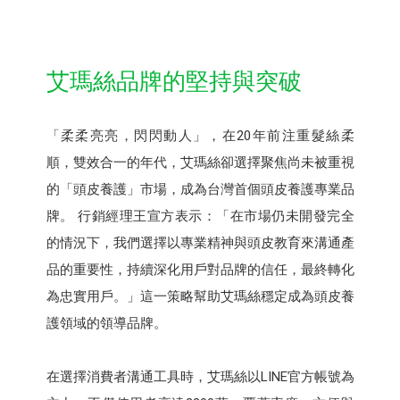
艾瑪絲品牌的堅持與突破
「柔柔亮亮，閃閃動人」，在20年前注重髮絲柔
順，雙效合一的年代，艾瑪絲卻選擇聚焦尚未被重視
的「頭皮養護」市場，成為台灣首個頭皮養護專業品
牌。 行銷經理王宣方表示：「在市場仍未開發完全
的情況下，我們選擇以專業精神與頭皮教育來溝通產
品的重要性，持續深化用戶對品牌的信任，最終轉化
為忠實用戶。」這一策略幫助艾瑪絲穩定成為頭皮養
護領域的領導品牌。
在選擇消費者溝通工具時，艾瑪絲以LINE官方帳號為