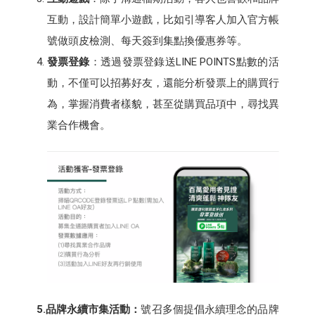
互動，設計簡單小遊戲，比如引導客人加入官方帳
號做頭皮檢測、每天簽到集點換優惠券等。
發票登錄
：透過發票登錄送LINE POINTS點數的活
動，不僅可以招募好友，還能分析發票上的購買行
為，掌握消費者樣貌，甚至從購買品項中，尋找異
業合作機會。
5.品牌永續市集活動：
號召多個提倡永續理念的品牌