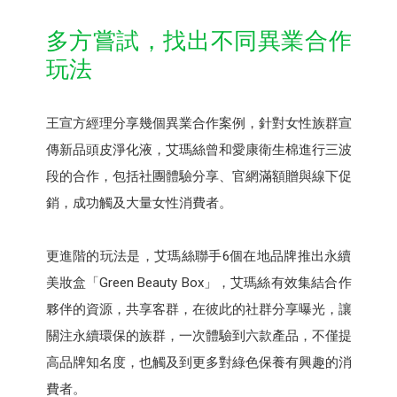
多方嘗試，找出不同異業合作
玩法
王宣方經理分享幾個異業合作案例，針對女性族群宣
傳新品頭皮淨化液，艾瑪絲曾和愛康衛生棉進行三波
段的合作，包括社團體驗分享、官網滿額贈與線下促
銷，成功觸及大量女性消費者。
更進階的玩法是，艾瑪絲聯手6個在地品牌推出永續
美妝盒「Green Beauty Box」，艾瑪絲有效集結合作
夥伴的資源，共享客群，在彼此的社群分享曝光，讓
關注永續環保的族群，一次體驗到六款產品，不僅提
高品牌知名度，也觸及到更多對綠色保養有興趣的消
費者。