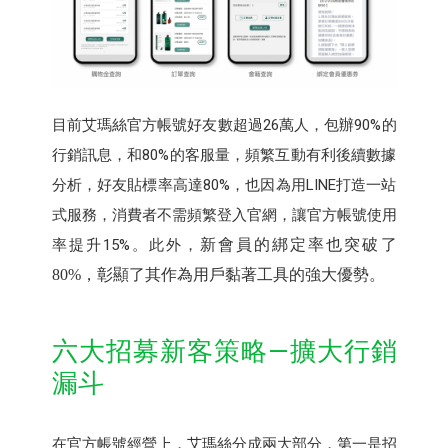
目前艾瑪絲官方帳號好友數超過26萬人，包辦90%的
行銷訊息，和80%的客服量，頻繁互動有利後續數據
分析，好友貼標率高達80%，也因為用LINE打造一站
式服務，消費者不需頻繁登入官網，讓官方帳號使用
率提升15%。此外，
新會員的綁定率也突破了
80%
，彰顯了其作為用戶黏著工具的強大優勢。
六大招募新客策略—擴大行銷
漏斗
在官方帳號經營上，艾瑪絲分成兩大部分，第一是招