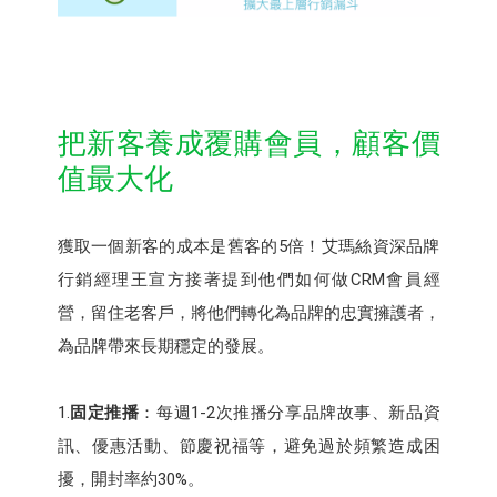
把新客養成覆購會員，顧客價
值最大化
獲取一個新客的成本是舊客的5倍！艾瑪絲資深品牌
行銷經理王宣方接著提到他們如何做CRM會員經
營，留住老客戶，將他們轉化為品牌的忠實擁護者，
為品牌帶來長期穩定的發展。
1.
固定推播
：每週1-2次推播分享品牌故事、新品資
訊、優惠活動、節慶祝福等，避免過於頻繁造成困
擾，開封率約30%。