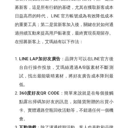
募新客，這是所有行銷的基礎，尤其在獲取新客成本
日益高昂的時代， LINE 官方帳號成為有效降低成本
的重要工具；第二是當新客加入後，關鍵在於如何通
過持續互動來提高用戶黏著度，最終實現長期留存。
在招募新客上，艾瑪絲有以下作法：
LINE LAP加好友廣告
：品牌方可以在LINE官方後
台自行操作投放，艾瑪絲透過A/B版素材不斷測
試，找出最能吸晴素材，將好友廣告成本降到最
低。
360度好友QR CODE
：簡單來說就是在每個接觸
點露出掃碼加好友的訊息，如隨貨附贈的出貨小
卡、實體通路空瓶回收活動等，不錯過任何一個機
會。
互動遊戲
：除了溝通檔期活動，客人也喜歡和品牌