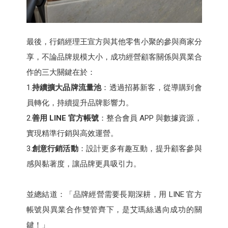
最後，行銷經理王宣方與其他零售小聚的參與商家分
享，不論品牌規模大小，成功經營顧客關係與異業合
作的三大關鍵在於：
1.
持續擴大品牌流量池
：透過招募新客，從導購到會
員轉化，持續提升品牌影響力。
2.
善用 LINE 官方帳號
：整合會員 APP 與數據資源，
實現精準行銷與高效運營。
3.
創意行銷活動
：設計更多有趣互動，提升顧客參與
感與黏著度，讓品牌更具吸引力。
並總結道：「品牌經營需要長期深耕，用 LINE 官方
帳號與異業合作雙管齊下，是艾瑪絲邁向成功的關
鍵！」