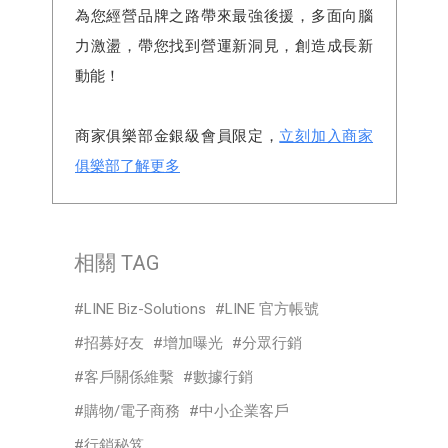
為您經營品牌之路帶來最強後援，多面向腦
力激盪，帶您找到營運新洞見，創造成長新
動能！
商家俱樂部金銀級會員限定，
立刻加入商家
俱樂部了解更多
相關 TAG
LINE Biz-Solutions
LINE 官方帳號
招募好友
增加曝光
分眾行銷
客戶關係維繫
數據行銷
購物/電子商務
中小企業客戶
行銷秘笈