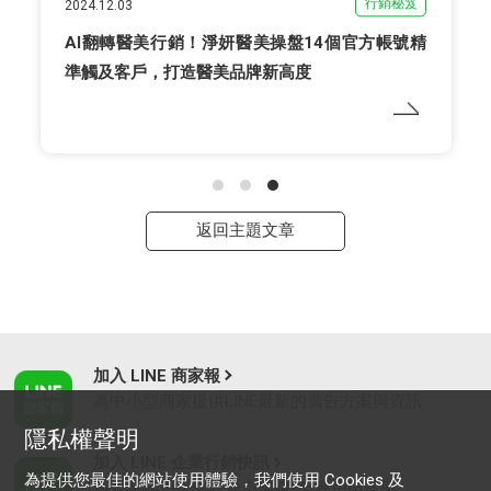
行銷秘笈
2024.12.03
AI翻轉醫美行銷！淨妍醫美操盤14個官方帳號精
準觸及客戶，打造醫美品牌新高度
返回主題文章
加入 LINE 商家報
為中小型商家提供LINE最新的廣告方案與資訊
隱私權聲明
加入 LINE 企業行銷快訊
為提供您最佳的網站使用體驗，我們使用 Cookies 及
為企業客戶提供最新市場趨勢, 應用與案例