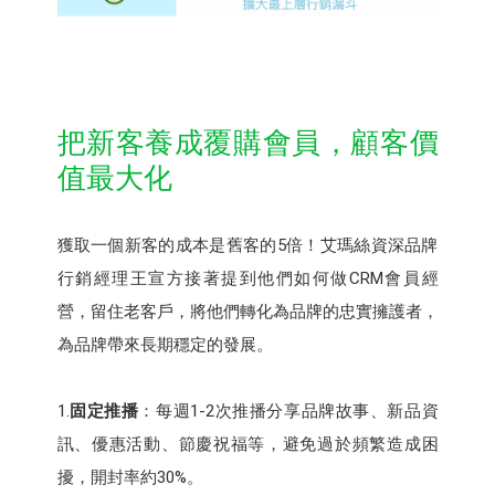
把新客養成覆購會員，顧客價
值最大化
獲取一個新客的成本是舊客的5倍！艾瑪絲資深品牌
行銷經理王宣方接著提到他們如何做CRM會員經
營，留住老客戶，將他們轉化為品牌的忠實擁護者，
為品牌帶來長期穩定的發展。
1.
固定推播
：每週1-2次推播分享品牌故事、新品資
訊、優惠活動、節慶祝福等，避免過於頻繁造成困
擾，開封率約30%。