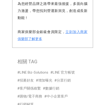
為您經營品牌之路帶來最強後援，多面向腦
力激盪，帶您找到營運新洞見，創造成長新
動能！
商家俱樂部金銀級會員限定，
立刻加入商家
俱樂部了解更多
相關 TAG
LINE Biz-Solutions
LINE 官方帳號
招募好友
增加曝光
分眾行銷
客戶關係維繫
數據行銷
購物/電子商務
中小企業客戶
行銷秘笈