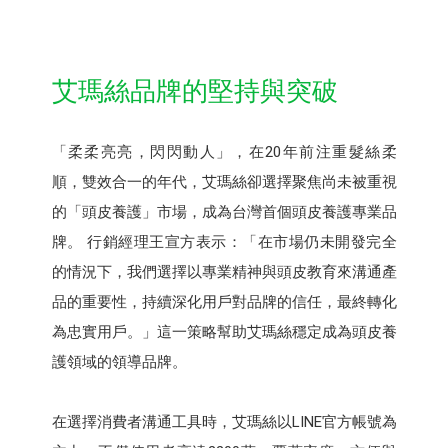
艾瑪絲品牌的堅持與突破
「柔柔亮亮，閃閃動人」，在20年前注重髮絲柔
順，雙效合一的年代，艾瑪絲卻選擇聚焦尚未被重視
的「頭皮養護」市場，成為台灣首個頭皮養護專業品
牌。 行銷經理王宣方表示：「在市場仍未開發完全
的情況下，我們選擇以專業精神與頭皮教育來溝通產
品的重要性，持續深化用戶對品牌的信任，最終轉化
為忠實用戶。」這一策略幫助艾瑪絲穩定成為頭皮養
護領域的領導品牌。
在選擇消費者溝通工具時，艾瑪絲以LINE官方帳號為