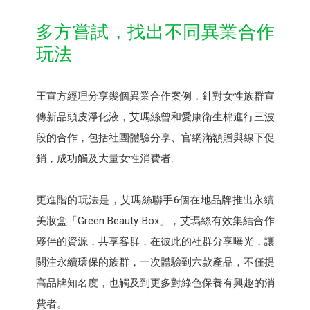
多方嘗試，找出不同異業合作
玩法
王宣方經理分享幾個異業合作案例，針對女性族群宣
傳新品頭皮淨化液，艾瑪絲曾和愛康衛生棉進行三波
段的合作，包括社團體驗分享、官網滿額贈與線下促
銷，成功觸及大量女性消費者。
更進階的玩法是，艾瑪絲聯手6個在地品牌推出永續
美妝盒「Green Beauty Box」，艾瑪絲有效集結合作
夥伴的資源，共享客群，在彼此的社群分享曝光，讓
關注永續環保的族群，一次體驗到六款產品，不僅提
高品牌知名度，也觸及到更多對綠色保養有興趣的消
費者。