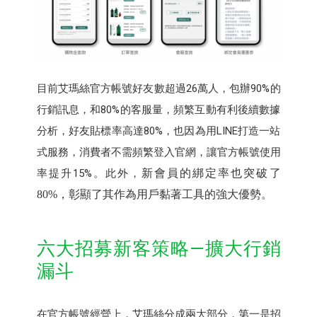
目前艾瑪絲官方帳號好友數超過26萬人，包辦90%的
行銷訊息，和80%的客服量，頻繁互動有利後續數據
分析，好友貼標率高達80%，也因為用LINE打造一站
式服務，消費者不需頻繁登入官網，讓官方帳號使用
率提升15%。此外，
新會員的綁定率也突破了
80%
，彰顯了其作為用戶黏著工具的強大優勢。
六大招募新客策略—擴大行銷
漏斗
在官方帳號經營上，艾瑪絲分成兩大部分，第一是招