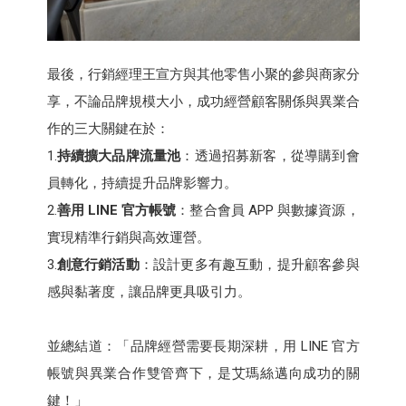
最後，行銷經理王宣方與其他零售小聚的參與商家分
享，不論品牌規模大小，成功經營顧客關係與異業合
作的三大關鍵在於：
1.
持續擴大品牌流量池
：透過招募新客，從導購到會
員轉化，持續提升品牌影響力。
2.
善用 LINE 官方帳號
：整合會員 APP 與數據資源，
實現精準行銷與高效運營。
3.
創意行銷活動
：設計更多有趣互動，提升顧客參與
感與黏著度，讓品牌更具吸引力。
並總結道：「品牌經營需要長期深耕，用 LINE 官方
帳號與異業合作雙管齊下，是艾瑪絲邁向成功的關
鍵！」