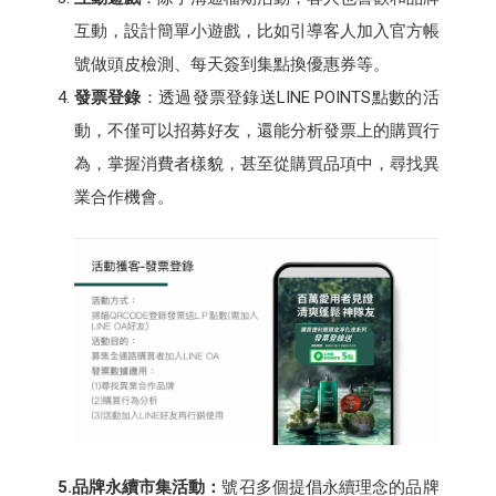
互動，設計簡單小遊戲，比如引導客人加入官方帳
號做頭皮檢測、每天簽到集點換優惠券等。
發票登錄
：透過發票登錄送LINE POINTS點數的活
動，不僅可以招募好友，還能分析發票上的購買行
為，掌握消費者樣貌，甚至從購買品項中，尋找異
業合作機會。
5.品牌永續市集活動：
號召多個提倡永續理念的品牌