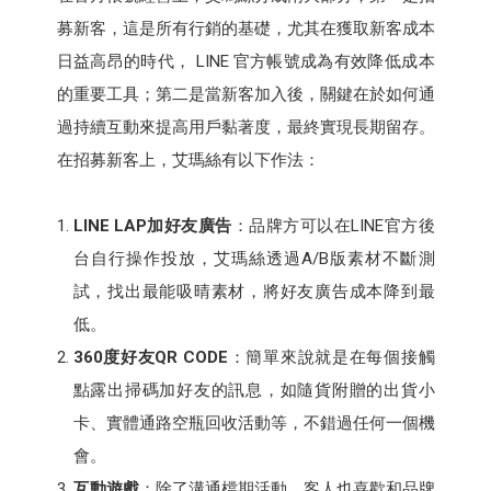
募新客，這是所有行銷的基礎，尤其在獲取新客成本
日益高昂的時代， LINE 官方帳號成為有效降低成本
的重要工具；第二是當新客加入後，關鍵在於如何通
過持續互動來提高用戶黏著度，最終實現長期留存。
在招募新客上，艾瑪絲有以下作法：
LINE LAP加好友廣告
：品牌方可以在LINE官方後
台自行操作投放，艾瑪絲透過A/B版素材不斷測
試，找出最能吸晴素材，將好友廣告成本降到最
低。
360度好友QR CODE
：簡單來說就是在每個接觸
點露出掃碼加好友的訊息，如隨貨附贈的出貨小
卡、實體通路空瓶回收活動等，不錯過任何一個機
會。
互動遊戲
：除了溝通檔期活動，客人也喜歡和品牌