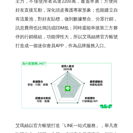
主力，不僅使用者高達2200萬，覆蓋率廣；方便與
好友直接互動，深化頭皮養護專家形象；也能建立自
有流量池，對好友貼標，做到數據整合、分眾行銷，
訊息費用也比簡訊或EDM低；同時還能串接第三方夥
伴的行銷模組，功能彈性大，所以艾瑪絲將官方帳號
打造成一個迷你會員APP，作為品牌服務入口。
艾瑪絲以官方帳號打造「LINE一站式服務」，舉凡查