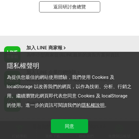
返回研討會總覽
加入 LINE 商家報
為中小型商家提供LINE最新的廣告方案與資訊
隱私權聲明
加入 LINE 企業行銷快訊
為提供您最佳的網站使用體驗，我們使用 Cookies 及
為企業客戶提供最新市場趨勢, 應用與案例
localStorage 以改善我們的網頁，以作為技術、分析、行銷之
用。繼續瀏覽此網頁即代表您同意 Cookies 及 localStorage
LINE Biz-Solutions YouTube
實用教學、成功案例等多樣化影音內容
的使用。進一步的資訊可閱讀我們的
隱私權說明
。
同意
最新動態
｜
服務條款
｜
關於LINE
© LY Corporation
行銷導航
資料下載
聯絡我們
免費開設帳號