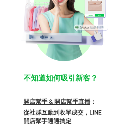
不​知道​如何​吸引​新​客？
開店​幫手 &
開店​幫手​直​播
：
​從社群​互動​到​收單​成交，​LI​NE
開店​幫手通通​搞定​