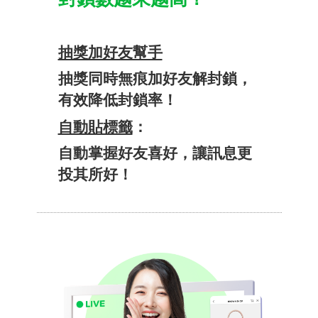
抽​獎​加好​友​幫手
抽獎​同​時無痕​加好​友解​封鎖，​
有效​降​低​封鎖率！​
自動​貼​標籤
：​
自動​掌握​好​友​喜好，​讓​訊息​更​
投其​所​好！​