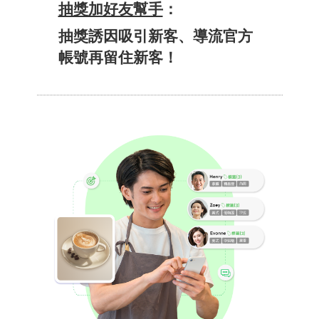
抽​獎​加好​友​幫手
：​
抽獎誘​因​吸引​新客、​導流官​方
帳號​再​留住​新​客！​