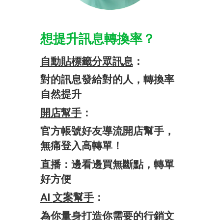
想​提升​訊息​轉換率​？
自動​貼標籤​分眾​訊息
：​
對​的​訊息​發​給對​的​人，​轉換率​
自然​提升​
開店​幫手
：​
官方​帳號​好​友導​流開店​幫手，​
無痛​登入​高轉​單！
直​播：邊看​邊買無​斷點，​轉單​
好​方​便​
AI
文案​幫手
：
​為​你​量身​打造​你​需要​的​行銷​文