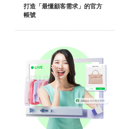
打造​「最​懂​顧客​需求」​的​官方​
帳號