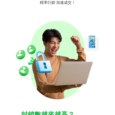
精準行銷 加速成交！
封​鎖數​越​來越​高？