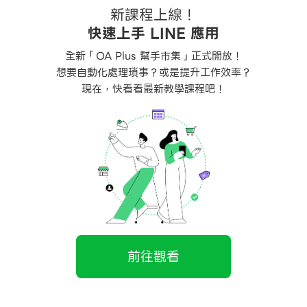
剛看到了LINE新推出的「LINE OA Plus - AI文案幫手」，據說只
新課程上線！
產品或活動內容，AI 就能立刻幫你產出吸引人的創意文案耶～
快速上手 LINE 應用
全新「OA Plus 幫手市集」正式開放！
？快教我怎麼用！
想要自動化處理瑣事？或是提升工作效率？
現在，快看看最新教學課程吧！
會員看更多
入/註冊會員
前往觀看
鎖完整教學
的生意機會
家素材包，馬上應用！