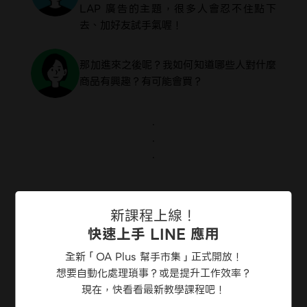
LAP 廣告的主題，很多人會忍不住點下
去、加好友試手氣喔！
那加進來之後呢？我如何知道哪些人對什麼
商品有興趣？有可能會買？
.
.
.
新課程上線！
快速上手 LINE 應用
全新「OA Plus 幫手市集」正式開放！
想要自動化處理瑣事？或是提升工作效率？
現在，快看看最新教學課程吧！