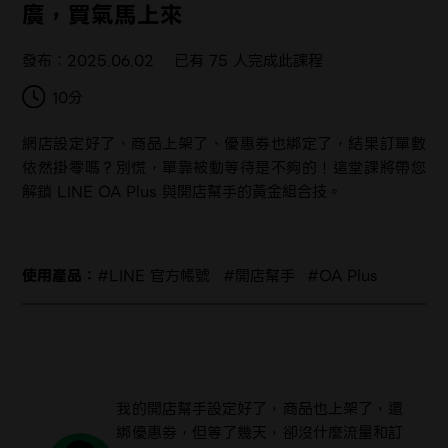
廣，買氣馬上來
發布：2025.06.02
已有
75
人完成此課程
10分
網店設定好了、商品上架了、優惠券也綁定了，結果訂單數
依然掛零嗎？別慌，單靠被動等待是不夠的！這堂課將帶您
解鎖 LINE OA Plus 與開店幫手的黃金組合技。
使用產品：
LINE 官方帳號
開店幫手
OA Plus
我的開店幫手設定好了，商品也上架了，還
綁優惠券，但等了幾天，卻沒什麼流量和訂