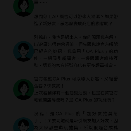
單……
想問你 LAP 廣告可以帶來人潮嗎？如果帶
進了新好友，該怎麼變成商店的顧客呢？
別擔心，我也是過來人。你的問題我有解！
LAP廣告很適合導流，但先跟你說官方帳號
已經有的妙招，我會用「OA Plus」的功
能，一邊吸引新顧客，一邊跟舊客維持互
動，讓我的官方帳號商店有更多轉單機會。
官方帳號OA Plus 可以導入新客、又經營
舊客？快教我！
上次看到你有一個抽獎活動，也是在幫官方
帳號商店導流嗎？是 OA Plus 的功能嗎？
沒錯！是OA Plus 的「加好友抽獎幫
手」！主要功能就是吸引網友加入好友，因
為大家都喜歡玩抽獎，所以很適合成爲