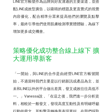
LINE官方帳號作為品牌與好友溝通的主要渠道，並搭
配LINE成效型廣告，以吸睛的標題及更直覺式的視覺
內容優化，配合精準分眾來提高他們的瀏覽及點擊
率，最終引導他們使用肌膚檢測導實體體驗，為線下
增加更多成交機會。
策略優化成功整合線上線下 擴
大運用導新客
「一開始，與LINE的合作是由經營LINE官方帳號開
始，不過當時我們主要是以行銷新訊或產品為主，並
未和LINE以外的平台做出差異，發文成效往往高低不
一。」Vanessa說，「在這之後，我們進一步分析資
料，相較於一般發文，發現高度互動性及有明確呼籲
行動的發文，其點擊及轉換率表現更好，在我們採取