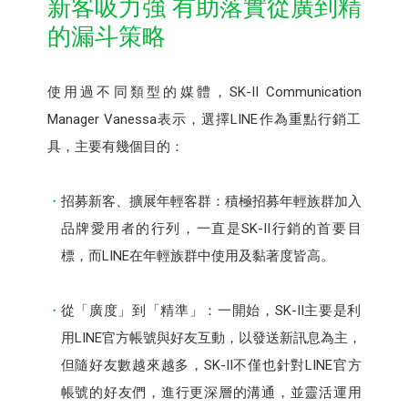
新客吸力強 有助落實從廣到精
的漏斗策略
使用過不同類型的媒體，SK-II Communication
Manager Vanessa表示，選擇LINE作為重點行銷工
具，主要有幾個目的：
招募新客、擴展年輕客群：積極招募年輕族群加入
品牌愛用者的行列，一直是SK-II行銷的首要目
標，而LINE在年輕族群中使用及黏著度皆高。
從「廣度」到「精準」：一開始，SK-II主要是利
用LINE官方帳號與好友互動，以發送新訊息為主，
但隨好友數越來越多，SK-II不僅也針對LINE官方
帳號的好友們，進行更深層的溝通，並靈活運用