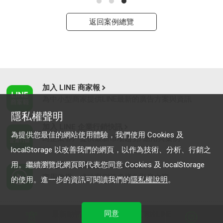
返回案例總覽
加入 LINE 商家報
為中小型商家提供LINE最新的廣告方案與資訊
隱私權聲明
加入 LINE 企業行銷快訊
為提供您最佳的網站使用體驗，我們使用 Cookies 及
為企業客戶提供最新市場趨勢, 應用與案例
localStorage 以改善我們的網頁，以作為技術、分析、行銷之
用。繼續瀏覽此網頁即代表您同意 Cookies 及 localStorage
LINE Biz-Solutions YouTube
實用教學、成功案例等多樣化影音內容
的使用。進一步的資訊可閱讀我們的
隱私權說明
。
同意
最新動態
｜
服務條款
｜
關於LINE