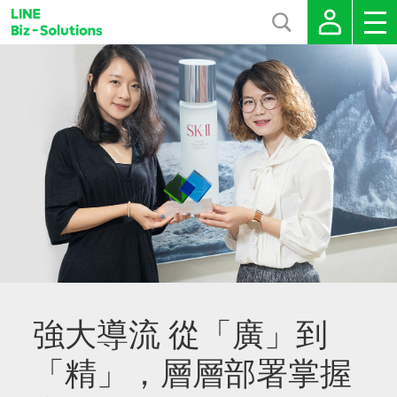
強大導流 從「廣」到
「精」，層層部署掌握