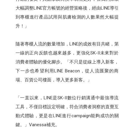
大幅調整LINE官方帳號的經營策略後，經由LINE導引
到專櫃進行產品試用與肌膚檢測的人數果然大幅提
升！」
隨著專櫃人流的數量增加，LINE的成效有目共睹，第
一線的正向反饋也越來越多，更強化SK-II未來對於
消費者體驗的優化腳步。「不只是從線上導入新客，
下一步也希望利用LINE Beacon，從人流匯聚的商
場、百貨公司樓面，導入更多新客。」
「一直以來，LINE是SK-II數位行銷溝通中最強導流
工具，不僅目標設定明確，符合消費者洞察的直覺互
動式體驗，更是在LINE進行campaign能夠成功的關
鍵。」Vanessa補充。