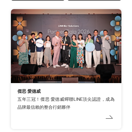
傑思·愛德威
五年三冠！傑思·愛德威蟬聯LINE頂尖認證，成為
品牌最信賴的整合行銷夥伴