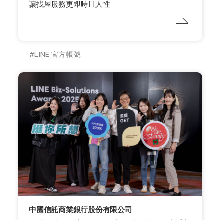
讓找屋服務更即時且人性
LINE 官方帳號
中國信託商業銀行股份有限公司