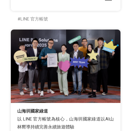
LINE 官方帳號
山海圳國家綠道
以 LINE 官方帳號為核心，山海圳國家綠道以AI山
林嚮導持續完善永續旅遊體驗