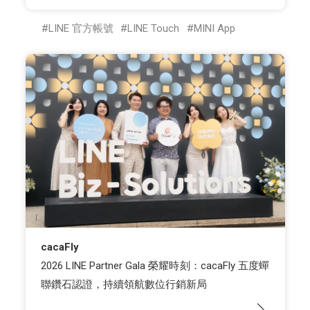
LINE 官方帳號
LINE Touch
MINI App
cacaFly
2026 LINE Partner Gala 榮耀時刻：cacaFly 五度蟬
聯鑽石認證，持續領航數位行銷新局