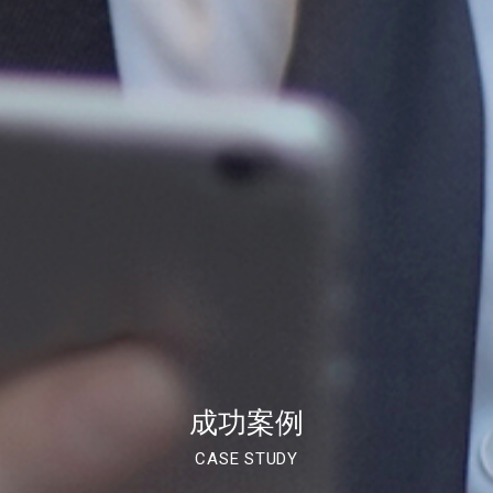
成功案例
CASE STUDY