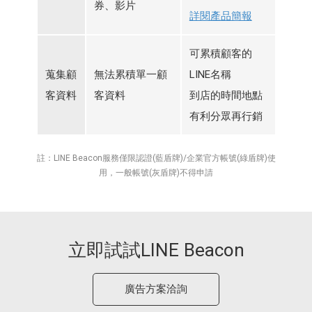
券、影片
詳閱產品簡報
可累積顧客的
蒐集顧
無法累積單一顧
LINE名稱
客資料
客資料
到店的時間地點
有利分眾再行銷
註：LINE Beacon服務僅限認證(藍盾牌)/企業官方帳號(綠盾牌)使
用，一般帳號(灰盾牌)不得申請
立即試試LINE Beacon
廣告方案洽詢