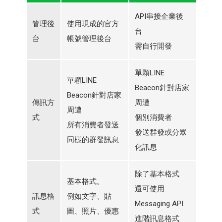
API串接企業後
管理後
使用現成的官方
台
台
帳號管理後台
需自行開發
單顆LINE
單顆LINE
Beacon針對店家
Beacon針對店家
傳訊方
周遭
周遭
式
個別消費者
所有消費者發送
發送群發或分眾
同樣的群發訊息
化訊息
除了基本格式
基本格式。
還可使用
訊息格
例如文字、貼
Messaging API
式
圖、照片、優惠
進階訊息格式