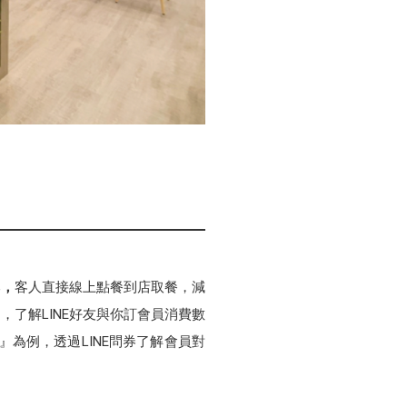
本
，
客人直接線上點餐到店取餐，減
，了解LINE好友與你訂會員消費數
為例，透過LINE問券了解會員對