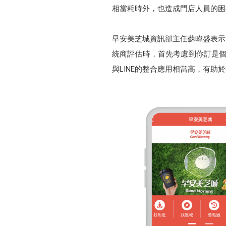
相當耗時外，也造成門店人員的困
早安美芝城資訊部主任蘇暐盛表示
統商評估時，首先考慮到你訂是個
與LINE的整合應用相當高，有助