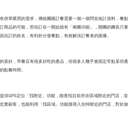
有併單購買的需求，傳統團購訂餐需要一個一個問並統計資料，餐
訂商品的可能，而你訂在一開始就有「揪團功能」，開團的團長只
員自訂的姓名，有利於分發餐點，有效解決訂餐者的困擾。
的喜好，早餐店有很多好吃的產品，但很多人幾乎會固定常點某些
的點餐時間。
提供GPS定位「找附近」功能，能查找目前所在區域附近的門店，
忠實顧客，也能利用「找區域」功能搜尋入住時附近的門店，對於