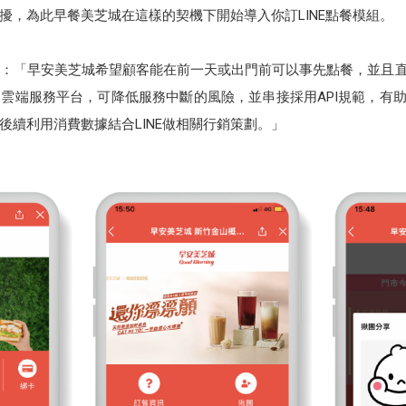
擾，為此早餐美芝城在這樣的契機下開始導入你訂LINE點餐模組。
：「早安美芝城希望顧客能在前一天或出門前可以事先點餐，並且直
雲端服務平台，可降低服務中斷的風險，並串接採用API規範，有助
於後續利用消費數據結合LINE做相關行銷策劃。」