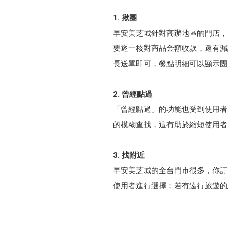
1. 揪團
早安美芝城針對商辦地區的門店，
要逐一核對商品金額收款，還有漏
長送單即可，餐點明細可以顯示團
2. 曾經點過
「曾經點過」的功能也受到使用者
的模糊查找，這有助於縮短使用者
3. 找附近
早安美芝城的全台門市很多，你訂
使用者進行選擇；若有遠行旅遊的