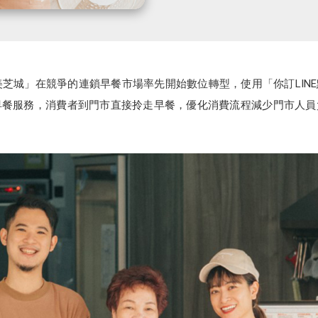
芝城」在競爭的連鎖早餐市場率先開始數位轉型，使用「你訂LINE
餐服務，消費者到門市直接拎走早餐，優化消費流程減少門市人員負