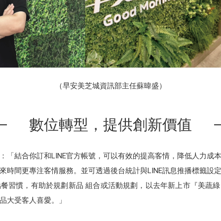
（早安美芝城資訊部主任蘇暐盛）
數位轉型，提供創新價值
：「結合你訂和LINE官方帳號，可以有效的提高客情，降低人力成
時間更專注客情服務。並可透過後台統計與LINE訊息推播標籤設定
餐習慣，有助於規劃新品 組合或活動規劃，以去年新上市『美蔬綠』
品大受客人喜愛。」