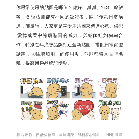
你最常使用的貼圖是哪個？你好、謝謝、YES、瞭解
等，各種貼圖都有不同的愛好者，除了作為日常溝
通，節慶時，大家更是喜愛用貼圖來傳達心意。傑思
·愛德威看中節慶貼圖的威力，與繪師紐約狗狗合
作，特別在年底替品牌打造全新貼圖，搭配日常節慶
話題，大幅增加用戶的使用度，並順勢帶入品牌名
稱，提高用戶品牌記憶點。
圖片來源：傑思·愛德威（建達國際「飛利浦水健康」LINE貼圖畫