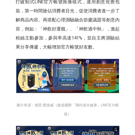
打破制式LINE官方帳號推播樣式，運用創意視覺包
裝，第一時間搶佔消費者目光，促使消費者進一步了
解商品內容。再搭配心理測驗融合節慶議題等創意內
容，例如：「神飲好運籤」、「神飲過中秋」，激起
粉絲主動參加，參與率高達141%，並自主將測驗結
果分享傳遞，大幅增加官方帳號好友數。
圖片來源：傑思·愛德威（建達國際「飛利浦水健康」LINE官方帳
號）