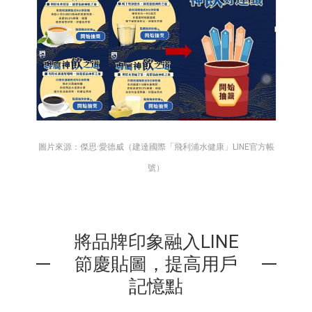
圖片來源：傑思·愛德威（建達國際「飛利浦水健康」LINE官方帳
號）
將品牌印象融入LINE
節慶貼圖，提高用戶
記憶點