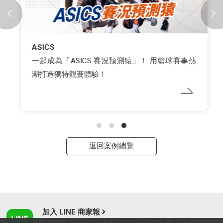
ASICS
一起成為「ASICS 賽況預測猿」！ 用籃球賽事熱
潮打造獨特觀賽體驗！
返回案例總覽
加入 LINE 商家報