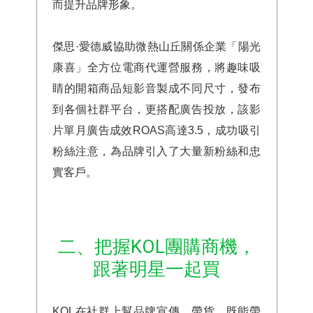
而提升品牌形象。
傑思·愛德威協助微熱山丘關係企業「陽光
康喜」全方位電商代運營服務，將趣味吸
睛的開箱商品短影音製成不同尺寸，發布
到各個社群平台，更搭配廣告投放，該影
片單月廣告成效ROAS高達3.5，成功吸引
粉絲注意，為品牌引入了大量新粉絲和忠
實客戶。
二、把握KOL團購商機，
跟著明星一起買
KOL
在社群上幫品牌宣傳、帶貨，既能帶