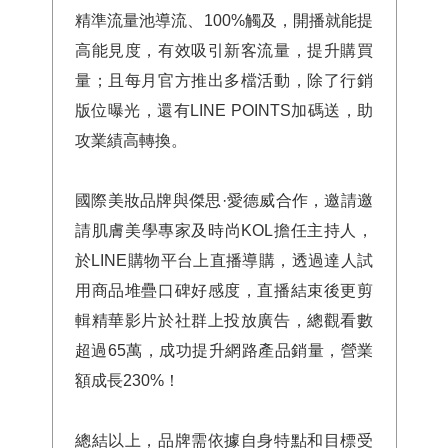
精準流量池導流、100%觸及，開播就能提
高能見度，有效吸引新客流量，提升購買
量；且每月官方推出多檔活動，除了行銷
版位曝光，還有LINE POINTS加碼送，助
攻業績高轉換。
國際美妝品牌與傑思·愛德威合作，邀請邀
請肌膚美學專家及時尚KOL擔任主持人，
於LINE購物平台上直播導購，透過達人試
用商品堆疊口碑好感度，直播結束後更剪
輯精華影片於社群上投放廣告，總觀看數
超過65萬，成功提升網路產品銷量，營業
額成長230%！
總結以上，品牌需依據自身特點和目標受