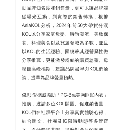
動品牌知名度和銷售量，更可以讓品牌端
從曝光互動，到實際的銷售轉換，根據
AsiaKOL分析，2024年前50大帶貨分潤
KOL以分享家庭母嬰、時尚潮流、美妝保
養、料理美食以及旅遊領域為多數，並且
以KOL的生活經驗、圍繞著其經營屬性做
分享推薦，更能激發粉絲的購買慾望。母
親節高峰檔期，建議品牌盡早與KOL們洽
談，提早為品牌聲量預熱。
傑思·愛德威協助「PG-Bra美胸睡眠内衣」
推廣，邀請多位KOL開團、促進銷售量，
KOL們在社群平台上分享真實體驗心得，
結合圖文、社團及IG限時動態等多管齊
下，引發粉絲共鳴、提升對產品的興趣，