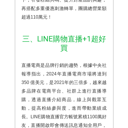
再搭配多重優惠刺激轉單，團購總營業額
超過110萬元！
三、LINE購物直播+1超好
買
直播電商是品牌行銷的趨勢，根據中央社
報導指出，2024年直播電商市場將達到
350 億美元，是2021年的三倍多，越來越
多品牌在電商平台、社群上進行直播導
購，透過直播介紹商品，線上與觀眾互
動，提高粉絲參與度，進而帶動業績成
長。LINE購物直播官方帳號累積1100萬好
友，直播開啟即會傳送訊息通知全用戶，