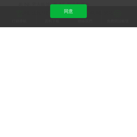
LINE 官方帳號
LINE 保證型廣告
同意
LINE 成效型廣告
LINE POINTS
LINE 樂兌
行銷導航
資料下載
聯絡我們
免費開設帳號
加入 LINE 商家報
為中小型商家提供LINE最新的廣告方案與資訊
加入 LINE 企業行銷快訊
為企業客戶提供最新市場趨勢, 應用與案例
LINE Biz-Solutions YouTube
實用教學、成功案例等多樣化影音內容