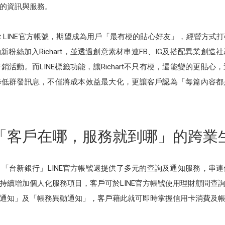
的資訊與服務。
art LINE官方帳號，期望成為用戶「最有梗的貼心好友」，經營方
新粉絲加入Richart，並透過創意素材串連FB、IG及搭配異業創造社群
活動。而LINE標籤功能，讓Richart不只有梗，還能變的更貼
降低群發訊息，不僅將成本效益最大化，更讓客戶認為「每篇內容都
「客戶在哪，服務就到哪」的跨業
「台新銀行」LINE官方帳號還提供了多元的查詢及通知服務，串
持續增加個人化服務項目，客戶可於LINE官方帳號使用理財顧問查
消費通知」及「帳務異動通知」，客戶藉此就可即時掌握信用卡消費及