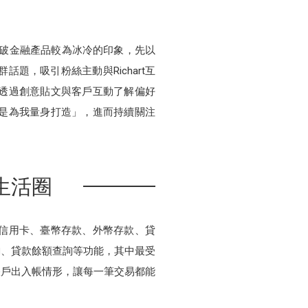
式打破金融產品較為冰冷的印象，先以
話題，吸引粉絲主動與Richart互
心，透過創意貼文與客戶互動了解偏好
是為我量身打造」，進而持續關注
生活圈
連信用卡、臺幣存款、外幣存款、貸
詢、貸款餘額查詢等功能，其中最受
帳戶出入帳情形，讓每一筆交易都能