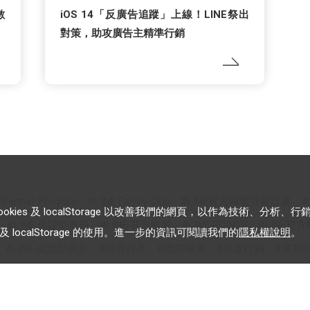
數
iOS 14「反廣告追蹤」上線！LINE祭出
對策，助攻廣告主精準行銷
s Partner Program
LINE Family Club
LINE官方帳號升級計畫
es 及 localStorage 以改善我們的網頁，以作為技術、分析、行
LINE 保證型廣告
LINE 官方帳號
LINE POINTS
LINE官
 localStorage 的使用。進一步的資訊可閱讀我們的
隱私權說明
。
LINE 成效型廣告
招募好友
增加曝光
分眾行銷
客戶
醫療醫美
時尚
cross targeting
美容/美髮
購物/電子商
OA Plus
LAP行銷策略
數位啟點學堂
2022 影音贏銷