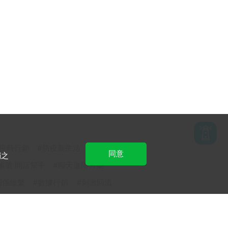
疫時行銷
防疫新生活
同意
銷之
方帳號 開店幫手
聊天進階方案
關係維繫
數據行銷
刺激回流
務
食品/餐飲
你的生意LINE來放大