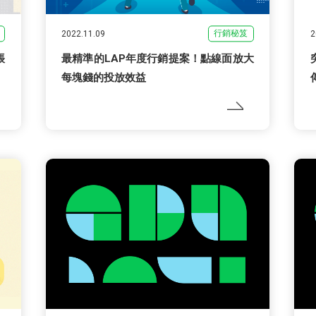
行銷秘笈
2022.11.09
2
帳
最精準的LAP年度行銷提案！點線面放大
每塊錢的投放效益