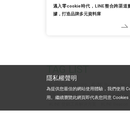
邁入零cookie時代，LINE整合跨渠道
據，打造品牌多元資料庫
TAG LIST
隱私權聲明
LINE Biz-Solutions
LINE Biz-Solution
為提供您最佳的網站使用體驗，我們使用 Cooki
官方技術夥伴
LINE官方帳號外掛模組
用。繼續瀏覽此網頁即代表您同意 Cookies 及
LINE 促銷工具解決方案
LINE Beacon
化妝品/消費品
政府服務/公共服務
電商行銷新境界
認證帳號
專屬ID