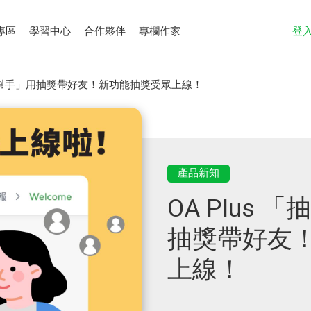
專區
學習中心
合作夥伴
專欄作家
登
加好友幫手」用抽獎帶好友！新功能抽獎受眾上線！
產品新知
OA Plus
抽獎帶好友
上線！