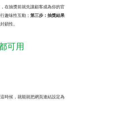
友，在抽獎前就先讓顧客成為你的官
進行趣味性互動；
第三步：抽獎結果
低封鎖性。
都可用
。這時候，就能就把網頁連結設定為
。