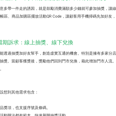
意多帶一件走的誘因，就是鼓勵消費滿額多少錢就可參加抽獎，讓
帳區、商品加購區擺放活動QR Code，讓顧客用手機掃碼先加好友
檔期訴求：線上抽獎、線下兌換
能透過抽獎加好友幫手，創造虛實互通的機會。特別是擁有多家分
抽獎。當顧客獲獎後，獎勵他們回到門市兌換，藉此增加門市人流
。
家設想到其他需求包含：
品獎項，也支援序號及條碼。
活動辦法都有範本，快速舉辦抽獎活動。