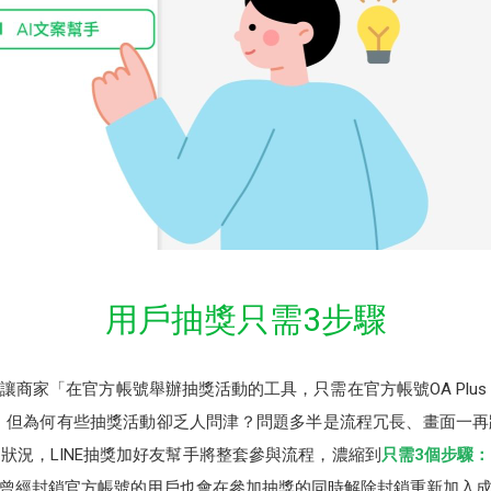
用戶抽獎只需3步驟
商家「在官方帳號舉辦抽獎活動的工具，只需在官方帳號OA Plu
，但為何有些抽獎活動卻乏人問津？問題多半是流程冗長、畫面一
狀況，LINE抽獎加好友幫手將整套參與流程，濃縮到
只需3個步驟
曾經封鎖官方帳號的用戶也會在參加抽獎的同時解除封鎖重新加入