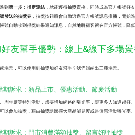
進到
第一步：指定連結
，就能獲得抽獎資格，同時成為官方帳號好
號發送的抽獎券
，抽獎按鈕將會自動透過官方帳號訊息推播，開始
帳號自動收到得獎結果通知訊息，自然地將顧客留在官方帳號，降
加好友幫手優勢：線上&線下多場景
或場景，可以使用到抽獎加好友幫手？我們歸納出三種場景。
檔期訴求：新品上市、優惠活動、節慶活動
、周年慶等特別活動，想要增加網路的曝光率，讓更多人知道越好
可以參加抽獎，藉由抽獎誘因擴大新品能見度或是優惠活動曝光率
檔期訴求：門市消費滿額抽獎、留言好評抽獎