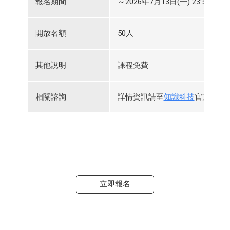
報名期間
～2026年7月13日(一) 23:59
開放名額
50人
其他說明
課程免費
相關諮詢
詳情資訊請至
知識科技
官方網站
立即報名