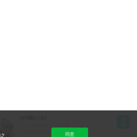
Sony 周松穎
來來來數位行銷負責人，
專精於電商產業廣告，戰
同意
銷之