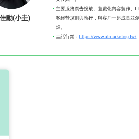
主要服務廣告投放、遊戲化內容製作、LI
佳勳(小圭)
客經營規劃與執行，與客戶一起成長並
煌。
圭話行銷：
https://www.atmarketing.tw/