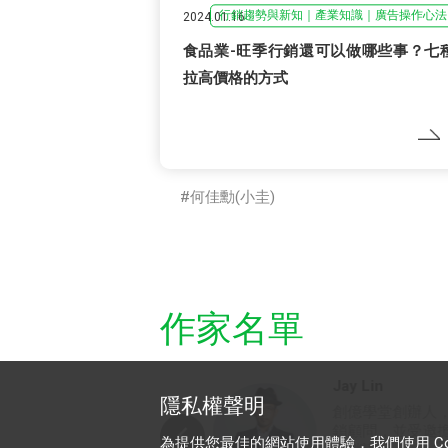
行銷趨勢與新知｜產業知識｜廣告操作心法
2024.01.16
食品業-旺季行銷還可以做哪些事？七
拉高價格的方式
何佳勳(小圭)
作家名單
Jay Lin
AlleyPin
隱私權聲明
創億學堂創辦人，網路行
官方帳號認證技
銷顧問，並受邀擔任網路
提供完整解決方
為提供您最佳的網站使用體驗，我們使用 Cooki