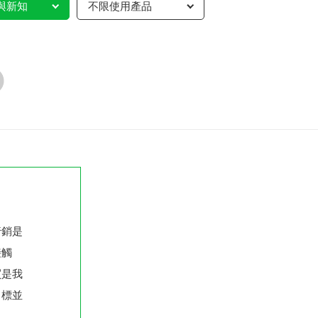
與新知
不限使用產品
行銷是
接觸
買是我
目標並