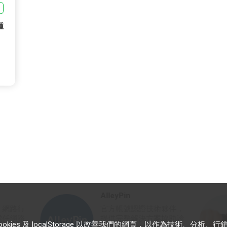
種
何佳勳(小圭)
術夥伴，
圭話行銷創辦人，以遊戲
案協助診
化為核心打造創意行銷內
es 及 localStorage 以改善我們的網頁，以作為技術、分析、行