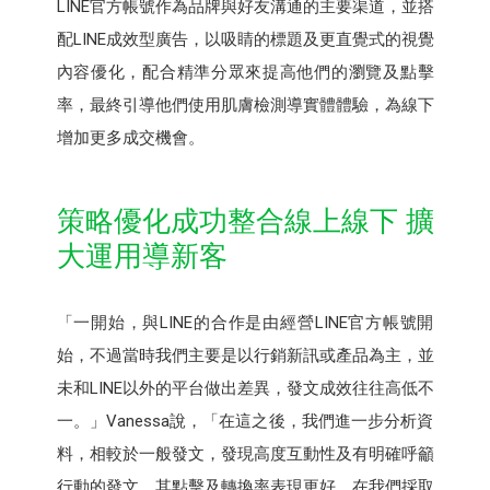
LINE官方帳號作為品牌與好友溝通的主要渠道，並搭
配LINE成效型廣告，以吸睛的標題及更直覺式的視覺
內容優化，配合精準分眾來提高他們的瀏覽及點擊
率，最終引導他們使用肌膚檢測導實體體驗，為線下
增加更多成交機會。
策略優化成功整合線上線下 擴
大運用導新客
「一開始，與LINE的合作是由經營LINE官方帳號開
始，不過當時我們主要是以行銷新訊或產品為主，並
未和LINE以外的平台做出差異，發文成效往往高低不
一。」Vanessa說，「在這之後，我們進一步分析資
料，相較於一般發文，發現高度互動性及有明確呼籲
行動的發文，其點擊及轉換率表現更好，在我們採取