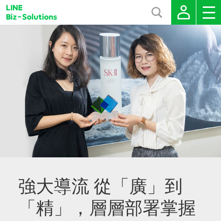
強大導流 從「廣」到
「精」，層層部署掌握