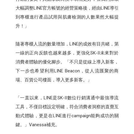
大幅調整LINE官方帳號的經營策略後，經由LINE導引
到專櫃進行產品試用與肌膚檢測的人數果然大幅提
升！」
隨著專櫃人流的數量增加，LINE的成效有目共睹，第
一線的正向反饋也越來越多，更強化SK-II未來對於
消費者體驗的優化腳步。「不只是從線上導入新客，
下一步也希望利用LINE Beacon，從人流匯聚的商
場、百貨公司樓面，導入更多新客。」
「一直以來，LINE是SK-II數位行銷溝通中最強導流
工具，不僅目標設定明確，符合消費者洞察的直覺互
動式體驗，更是在LINE進行campaign能夠成功的關
鍵。」Vanessa補充。