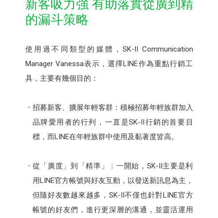
新客吸力強 有助落實從廣到精
的漏斗策略
使用過不同類型的媒體，SK-II Communication
Manager Vanessa表示，選擇LINE作為重點行銷工
具，主要有幾個目的：
招募新客、擴展年輕客群：積極招募年輕族群加入
品牌愛用者的行列，一直是SK-II行銷的首要目
標，而LINE在年輕族群中使用及黏著度皆高。
從「廣度」到「精準」：一開始，SK-II主要是利
用LINE官方帳號與好友互動，以發送新訊息為主，
但隨好友數越來越多，SK-II不僅也針對LINE官方
帳號的好友們，進行更深層的溝通，並靈活運用