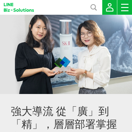
強大導流 從「廣」到
「精」，層層部署掌握