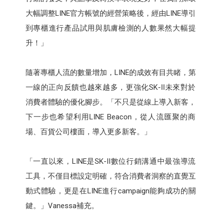
大幅調整LINE官方帳號的經營策略後，經由LINE導引
到專櫃進行產品試用與肌膚檢測的人數果然大幅提
升！」
隨著專櫃人流的數量增加，LINE的成效有目共睹，第
一線的正向反饋也越來越多，更強化SK-II未來對於
消費者體驗的優化腳步。「不只是從線上導入新客，
下一步也希望利用LINE Beacon，從人流匯聚的商
場、百貨公司樓面，導入更多新客。」
「一直以來，LINE是SK-II數位行銷溝通中最強導流
工具，不僅目標設定明確，符合消費者洞察的直覺互
動式體驗，更是在LINE進行campaign能夠成功的關
鍵。」Vanessa補充。