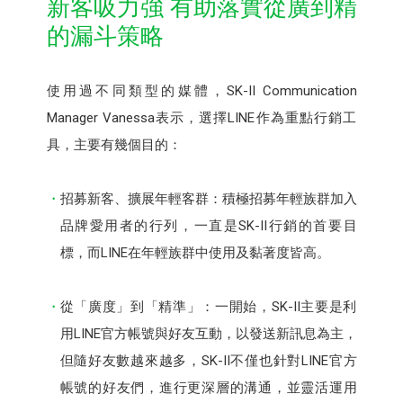
新客吸力強 有助落實從廣到精
的漏斗策略
使用過不同類型的媒體，SK-II Communication
Manager Vanessa表示，選擇LINE作為重點行銷工
具，主要有幾個目的：
招募新客、擴展年輕客群：積極招募年輕族群加入
品牌愛用者的行列，一直是SK-II行銷的首要目
標，而LINE在年輕族群中使用及黏著度皆高。
從「廣度」到「精準」：一開始，SK-II主要是利
用LINE官方帳號與好友互動，以發送新訊息為主，
但隨好友數越來越多，SK-II不僅也針對LINE官方
帳號的好友們，進行更深層的溝通，並靈活運用