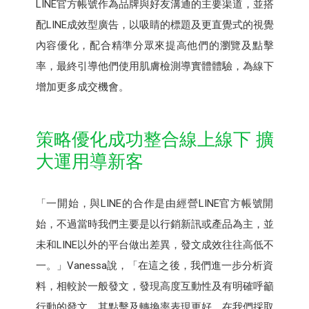
LINE官方帳號作為品牌與好友溝通的主要渠道，並搭
配LINE成效型廣告，以吸睛的標題及更直覺式的視覺
內容優化，配合精準分眾來提高他們的瀏覽及點擊
率，最終引導他們使用肌膚檢測導實體體驗，為線下
增加更多成交機會。
策略優化成功整合線上線下 擴
大運用導新客
「一開始，與LINE的合作是由經營LINE官方帳號開
始，不過當時我們主要是以行銷新訊或產品為主，並
未和LINE以外的平台做出差異，發文成效往往高低不
一。」Vanessa說，「在這之後，我們進一步分析資
料，相較於一般發文，發現高度互動性及有明確呼籲
行動的發文，其點擊及轉換率表現更好，在我們採取