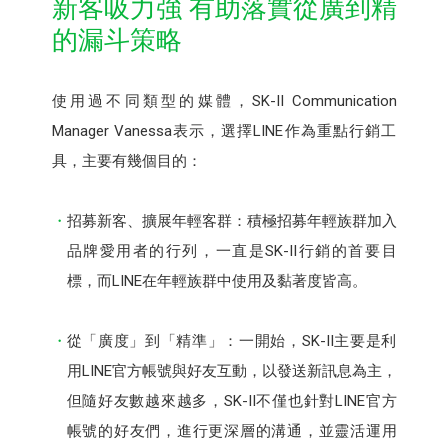
新客吸力強 有助落實從廣到精
的漏斗策略
使用過不同類型的媒體，SK-II Communication
Manager Vanessa表示，選擇LINE作為重點行銷工
具，主要有幾個目的：
招募新客、擴展年輕客群：積極招募年輕族群加入
品牌愛用者的行列，一直是SK-II行銷的首要目
標，而LINE在年輕族群中使用及黏著度皆高。
從「廣度」到「精準」：一開始，SK-II主要是利
用LINE官方帳號與好友互動，以發送新訊息為主，
但隨好友數越來越多，SK-II不僅也針對LINE官方
帳號的好友們，進行更深層的溝通，並靈活運用