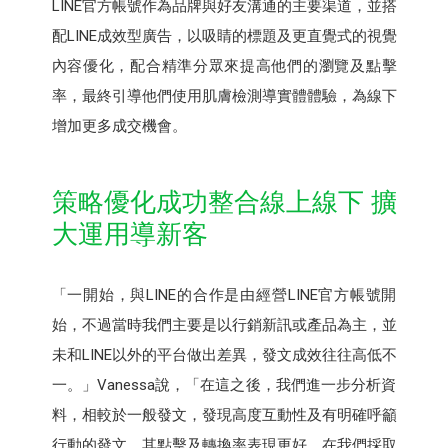
LINE官方帳號作為品牌與好友溝通的主要渠道，並搭
配LINE成效型廣告，以吸睛的標題及更直覺式的視覺
內容優化，配合精準分眾來提高他們的瀏覽及點擊
率，最終引導他們使用肌膚檢測導實體體驗，為線下
增加更多成交機會。
策略優化成功整合線上線下 擴
大運用導新客
「一開始，與LINE的合作是由經營LINE官方帳號開
始，不過當時我們主要是以行銷新訊或產品為主，並
未和LINE以外的平台做出差異，發文成效往往高低不
一。」Vanessa說，「在這之後，我們進一步分析資
料，相較於一般發文，發現高度互動性及有明確呼籲
行動的發文，其點擊及轉換率表現更好，在我們採取