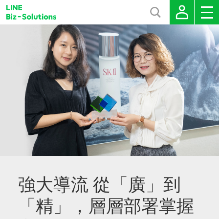
強大導流 從「廣」到
「精」，層層部署掌握