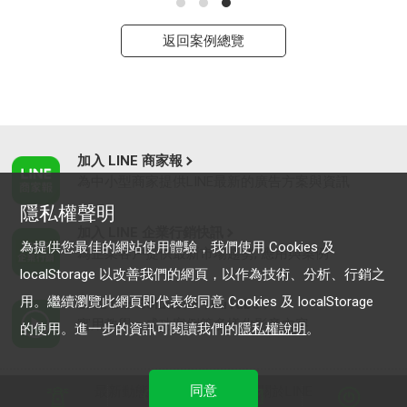
返回案例總覽
加入 LINE 商家報
為中小型商家提供LINE最新的廣告方案與資訊
隱私權聲明
加入 LINE 企業行銷快訊
為提供您最佳的網站使用體驗，我們使用 Cookies 及
為企業客戶提供最新市場趨勢, 應用與案例
localStorage 以改善我們的網頁，以作為技術、分析、行銷之
用。繼續瀏覽此網頁即代表您同意 Cookies 及 localStorage
LINE Biz-Solutions YouTube
實用教學、成功案例等多樣化影音內容
的使用。進一步的資訊可閱讀我們的
隱私權說明
。
同意
最新動態
｜
服務條款
｜
關於LINE