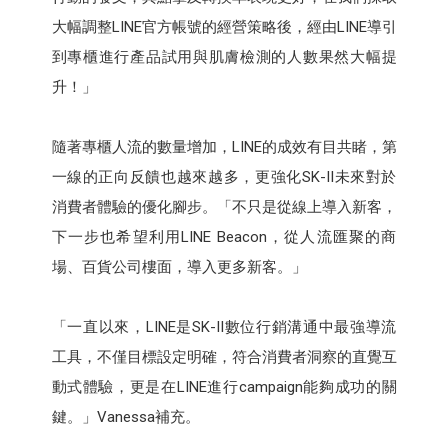
大幅調整LINE官方帳號的經營策略後，經由LINE導引
到專櫃進行產品試用與肌膚檢測的人數果然大幅提
升！」
隨著專櫃人流的數量增加，LINE的成效有目共睹，第
一線的正向反饋也越來越多，更強化SK-II未來對於
消費者體驗的優化腳步。「不只是從線上導入新客，
下一步也希望利用LINE Beacon，從人流匯聚的商
場、百貨公司樓面，導入更多新客。」
「一直以來，LINE是SK-II數位行銷溝通中最強導流
工具，不僅目標設定明確，符合消費者洞察的直覺互
動式體驗，更是在LINE進行campaign能夠成功的關
鍵。」Vanessa補充。