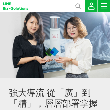
強大導流 從「廣」到
「精」，層層部署掌握