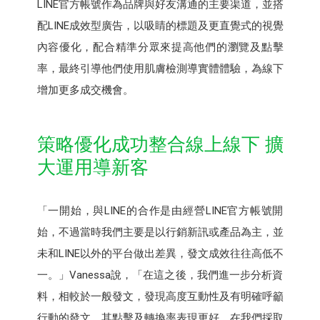
LINE官方帳號作為品牌與好友溝通的主要渠道，並搭
配LINE成效型廣告，以吸睛的標題及更直覺式的視覺
內容優化，配合精準分眾來提高他們的瀏覽及點擊
率，最終引導他們使用肌膚檢測導實體體驗，為線下
增加更多成交機會。
策略優化成功整合線上線下 擴
大運用導新客
「一開始，與LINE的合作是由經營LINE官方帳號開
始，不過當時我們主要是以行銷新訊或產品為主，並
未和LINE以外的平台做出差異，發文成效往往高低不
一。」Vanessa說，「在這之後，我們進一步分析資
料，相較於一般發文，發現高度互動性及有明確呼籲
行動的發文，其點擊及轉換率表現更好，在我們採取