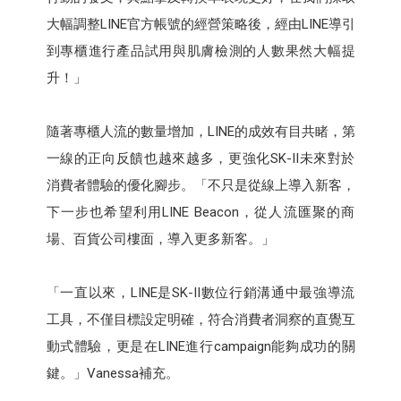
大幅調整LINE官方帳號的經營策略後，經由LINE導引
到專櫃進行產品試用與肌膚檢測的人數果然大幅提
升！」
隨著專櫃人流的數量增加，LINE的成效有目共睹，第
一線的正向反饋也越來越多，更強化SK-II未來對於
消費者體驗的優化腳步。「不只是從線上導入新客，
下一步也希望利用LINE Beacon，從人流匯聚的商
場、百貨公司樓面，導入更多新客。」
「一直以來，LINE是SK-II數位行銷溝通中最強導流
工具，不僅目標設定明確，符合消費者洞察的直覺互
動式體驗，更是在LINE進行campaign能夠成功的關
鍵。」Vanessa補充。