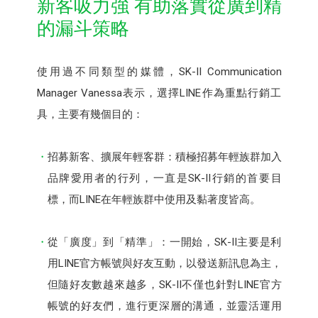
新客吸力強 有助落實從廣到精
的漏斗策略
使用過不同類型的媒體，SK-II Communication
Manager Vanessa表示，選擇LINE作為重點行銷工
具，主要有幾個目的：
招募新客、擴展年輕客群：積極招募年輕族群加入
品牌愛用者的行列，一直是SK-II行銷的首要目
標，而LINE在年輕族群中使用及黏著度皆高。
從「廣度」到「精準」：一開始，SK-II主要是利
用LINE官方帳號與好友互動，以發送新訊息為主，
但隨好友數越來越多，SK-II不僅也針對LINE官方
帳號的好友們，進行更深層的溝通，並靈活運用