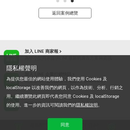
返回案例總覽
加入 LINE 商家報
為中小型商家提供LINE最新的廣告方案與資訊
隱私權聲明
加入 LINE 企業行銷快訊
為提供您最佳的網站使用體驗，我們使用 Cookies 及
為企業客戶提供最新市場趨勢, 應用與案例
localStorage 以改善我們的網頁，以作為技術、分析、行銷之
用。繼續瀏覽此網頁即代表您同意 Cookies 及 localStorage
LINE Biz-Solutions YouTube
實用教學、成功案例等多樣化影音內容
的使用。進一步的資訊可閱讀我們的
隱私權說明
。
同意
最新動態
｜
服務條款
｜
關於LINE