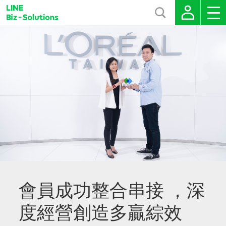
會員成功整合串接 ，深
度經營創造多贏綜效