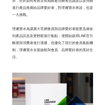
所，對於如何有效且長期維繫消費者忠誠度以及持續
進行產品推廣給品牌愛好者，對理膚寶水來說，也是
一大挑戰。
理膚寶水為讓廣大官網會員與品牌愛好者能更迅速收
到產品訊息及更輕鬆進行集點，便開始啟用LINE官方
帳號與消費者進行溝通，也優化了現行的會員集點機
制，理膚寶水全面啟航與會員、品牌愛好者的美好生
活。