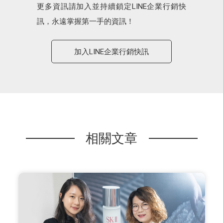
更多資訊請加入並持續鎖定LINE企業行銷快
訊，永遠掌握第一手的資訊！
加入LINE企業行銷快訊
相關文章