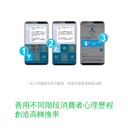
＊加入理膚寶水官方帳號，快速完成會員集點活動
善用不同階段消費者心理歷程
創造高轉換率