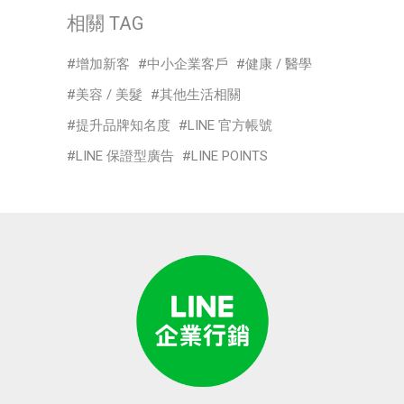
相關 TAG
增加新客
中小企業客戶
健康 / 醫學
美容 / 美髮
其他生活相關
提升品牌知名度
LINE 官方帳號
LINE 保證型廣告
LINE POINTS