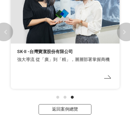
SK-II -台灣寶潔股份有限公司
強大導流 從「廣」到「精」，層層部署掌握商機
返回案例總覽