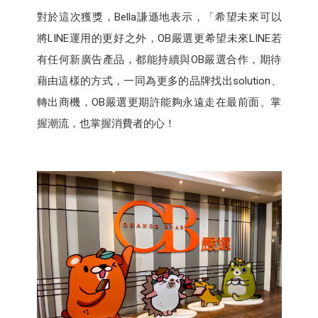
對於這次獲獎，Bella謙遜地表示，「希望未來可以
將LINE運用的更好之外，OB嚴選更希望未來LINE若
有任何新廣告產品，都能持續與OB嚴選合作，期待
藉由這樣的方式，一同為更多的品牌找出solution、
轉出商機，OB嚴選更期許能夠永遠走在最前面、掌
握潮流，也掌握消費者的心！