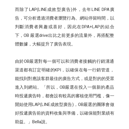
而除了LAP(LINE成效型廣告)外，去年LINE DPA廣
告，可分析透過消費者瀏覽行為、網站停留時間，以
判斷消費者興趣或喜好，因此在DPA+LAP的結合
下，OB 嚴選drive出比之前更多的流量外，再搭配整
體數據，大幅提升了廣告表現。
由於OB嚴選對每一個可以和消費者接觸的行銷溝通
渠道都有訂定明確的KPI，以確保在每一行銷管道，
能找到對應該客群最佳的廣告方式，或是對的的受眾
進入到網站。「所以，OB嚴選在投入一個新的產品
時投遞廣告時，都會設有較高的審核使用門檻，像一
開始使用LAP(LINE成效型廣告)，OB嚴選的團隊會做
好投遞廣告前的資料收集與準備，以確保能對業績有
助益。」Bella說。