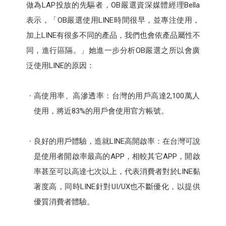
做為LAP投放的先驅者，OB嚴選資深媒體經理Bella
表示，「OB嚴選使用LINE時間很早，並專注使用，
加上LINE有很多不同的產品，我們也會依產品屬性不
同，進行區隔。」她進一步分析OB嚴選之所以會廣
泛使用LINE的原因：
高使用率、高滲透率：台灣的用戶高達2,100萬人
使用，將近83%的用戶會使用官方帳號。
良好的用戶體驗，造就LINE高開啟率：在台灣可說
是使用者開啟率最高的APP，相較其它APP，開啟
率甚至可以高達七次以上，代表消費者對於LINE黏
著度高，同時LINE針對UI/UX也不斷優化，以提供
優質消費者體驗。