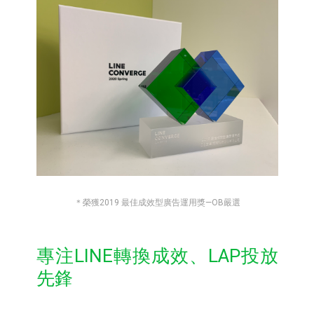
＊榮獲2019 最佳成效型廣告運用獎—OB嚴選
專注LINE轉換成效、LAP投放
先鋒