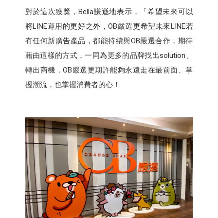
對於這次獲獎，Bella謙遜地表示，「希望未來可以
將LINE運用的更好之外，OB嚴選更希望未來LINE若
有任何新廣告產品，都能持續與OB嚴選合作，期待
藉由這樣的方式，一同為更多的品牌找出solution、
轉出商機，OB嚴選更期許能夠永遠走在最前面、掌
握潮流，也掌握消費者的心！