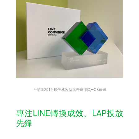
＊榮獲2019 最佳成效型廣告運用獎—OB嚴選
專注LINE轉換成效、LAP投放
先鋒