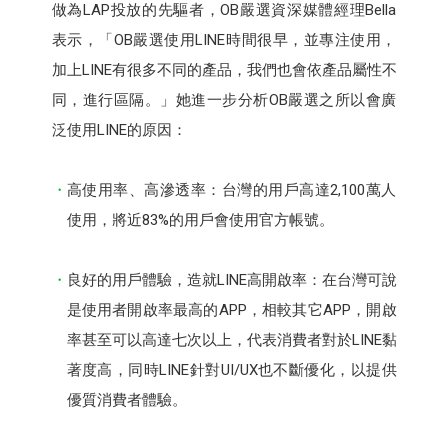
做為LAP投放的先驅者，OB嚴選資深媒體經理Bella
表示，「OB嚴選使用LINE時間很早，並專注使用，
加上LINE有很多不同的產品，我們也會依產品屬性不
同，進行區隔。」她進一步分析OB嚴選之所以會廣
泛使用LINE的原因：
高使用率、高滲透率：台灣的用戶高達2,100萬人
使用，將近83%的用戶會使用官方帳號。
良好的用戶體驗，造就LINE高開啟率：在台灣可說
是使用者開啟率最高的APP，相較其它APP，開啟
率甚至可以高達七次以上，代表消費者對於LINE黏
著度高，同時LINE針對UI/UX也不斷優化，以提供
優質消費者體驗。