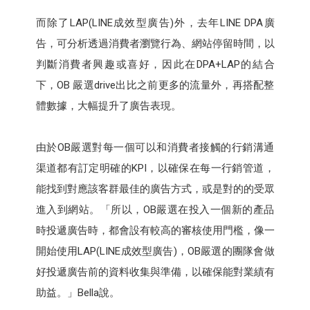
而除了LAP(LINE成效型廣告)外，去年LINE DPA廣
告，可分析透過消費者瀏覽行為、網站停留時間，以
判斷消費者興趣或喜好，因此在DPA+LAP的結合
下，OB 嚴選drive出比之前更多的流量外，再搭配整
體數據，大幅提升了廣告表現。
由於OB嚴選對每一個可以和消費者接觸的行銷溝通
渠道都有訂定明確的KPI，以確保在每一行銷管道，
能找到對應該客群最佳的廣告方式，或是對的的受眾
進入到網站。「所以，OB嚴選在投入一個新的產品
時投遞廣告時，都會設有較高的審核使用門檻，像一
開始使用LAP(LINE成效型廣告)，OB嚴選的團隊會做
好投遞廣告前的資料收集與準備，以確保能對業績有
助益。」Bella說。