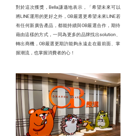
對於這次獲獎，Bella謙遜地表示，「希望未來可以
將LINE運用的更好之外，OB嚴選更希望未來LINE若
有任何新廣告產品，都能持續與OB嚴選合作，期待
藉由這樣的方式，一同為更多的品牌找出solution、
轉出商機，OB嚴選更期許能夠永遠走在最前面、掌
握潮流，也掌握消費者的心！