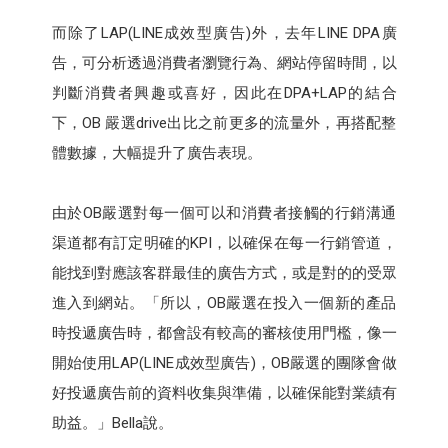
而除了LAP(LINE成效型廣告)外，去年LINE DPA廣
告，可分析透過消費者瀏覽行為、網站停留時間，以
判斷消費者興趣或喜好，因此在DPA+LAP的結合
下，OB 嚴選drive出比之前更多的流量外，再搭配整
體數據，大幅提升了廣告表現。
由於OB嚴選對每一個可以和消費者接觸的行銷溝通
渠道都有訂定明確的KPI，以確保在每一行銷管道，
能找到對應該客群最佳的廣告方式，或是對的的受眾
進入到網站。「所以，OB嚴選在投入一個新的產品
時投遞廣告時，都會設有較高的審核使用門檻，像一
開始使用LAP(LINE成效型廣告)，OB嚴選的團隊會做
好投遞廣告前的資料收集與準備，以確保能對業績有
助益。」Bella說。