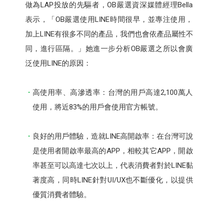
做為LAP投放的先驅者，OB嚴選資深媒體經理Bella
表示，「OB嚴選使用LINE時間很早，並專注使用，
加上LINE有很多不同的產品，我們也會依產品屬性不
同，進行區隔。」她進一步分析OB嚴選之所以會廣
泛使用LINE的原因：
高使用率、高滲透率：台灣的用戶高達2,100萬人
使用，將近83%的用戶會使用官方帳號。
良好的用戶體驗，造就LINE高開啟率：在台灣可說
是使用者開啟率最高的APP，相較其它APP，開啟
率甚至可以高達七次以上，代表消費者對於LINE黏
著度高，同時LINE針對UI/UX也不斷優化，以提供
優質消費者體驗。