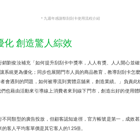
＊九週年感謝祭刮刮卡使用流程介紹
優化 創造驚人綜效
位行銷劉俊汝補充「如何提升刮刮卡中獎率，人人有獎、人人開心並確
讓系統更為優化；同步也展開門市人員的商品教育，教導刮刮卡怎
者會遇到的問題，如何被導流到實體店舖來，創造業績。」負責此檔刮
我們也藉由活動來引導線上消費者來到線下門市，創造出好的使用體
會進行不同類型的廣告投放，但顧客認知途徑，官方帳號是第一，成效
的客人平均客單價是其它客人的1.25倍。