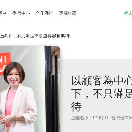
專區
學習中心
合作夥伴
專欄作家
登
上線下，不只滿足需求還要超越期待
以顧客為中
下，不只滿
待
企業名稱：UNIQLO -台灣優