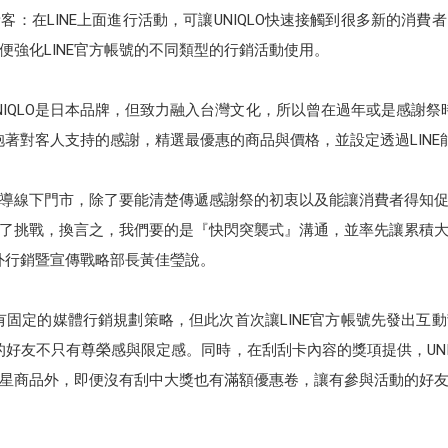
：在LINE上面進行活動，可讓UNIQLO快速接觸到很多新的消
便強化LINE官方帳號的不同類型的行銷活動使用。
NIQLO是日本品牌，但致力融入台灣文化，所以曾在過年或是感謝祭
懷抱著對客人支持的感謝，精選最優惠的商品與價格，並設定透過LIN
導線下門市，除了要能清楚傳遞感謝祭的初衷以及能讓消費者得知
了挑戰，換言之，我們要的是『快閃突襲式』溝通，並率先讓累積
海外行銷暨宣傳戰略部長黃佳瑩說。
都有固定的媒體行銷規劃策略，但此次首次讓LINE官方帳號先發出
號的好友不只有尊榮感與限定感。同時，在刮刮卡內容的獎項提供，UN
星商品外，即便沒有刮中大獎也有滿額優惠卷，讓有參與活動的好