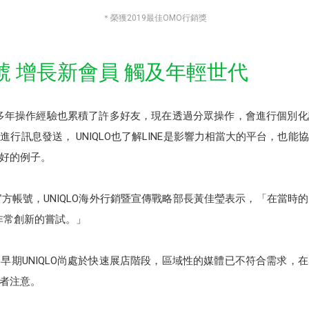
＊
榮獲2019最佳OMO行銷獎
帳號 增長新會員 觸及年輕世代
已經有多年操作經驗也累積了許多好友，現在透過分眾操作，會進行個
行訊息發送， UNIQLO也了解LINE是影響力相當大的平台，也
最好的例子。
E官方帳號，UNIQLO海外行銷暨宣傳戰略部長黃佳瑩表示，「在當時
是非常創新的嘗試。」
期UNIQLO尚處於快速展店階段，區域性的媒體已不符合需求，在
者注意。