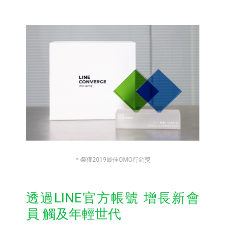
＊
榮獲2019最佳OMO行銷獎
透過LINE官方帳號 增長新會
員 觸及年輕世代