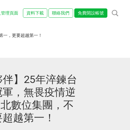
入管理頁面
資料下載
聯絡我們
免費開設帳號
只第一，更要超越第一！
夥伴】25年淬鍊台
冠軍，無畏疫情逆
台北數位集團，不
要超越第一！