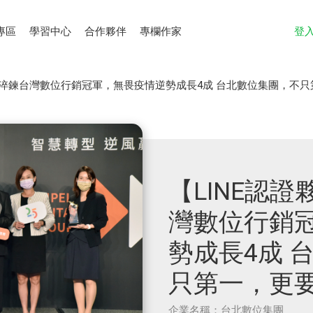
專區
學習中心
合作夥伴
專欄作家
登
5年淬鍊台灣數位行銷冠軍，無畏疫情逆勢成長4成 台北數位集團，不
【LINE認證
灣數位行銷
勢成長4成 
只第一，更
企業名稱：台北數位集團