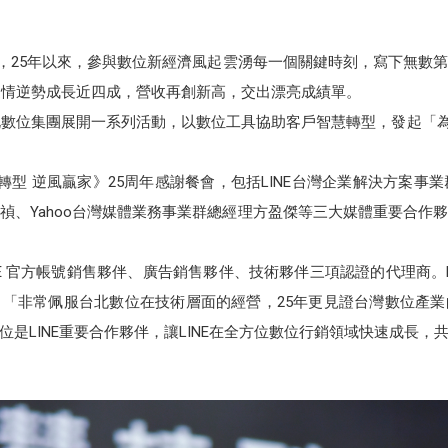
創立，25年以來，參與數位新經濟風起雲湧每一個關鍵時刻，寫下無
畏疫情逆勢成長近四成，營收再創新高，交出漂亮成績單。
位集團展開一系列活動，以數位工具協助客戶智慧轉型，發起「為小店加油（
轉型 逆風贏家》25周年感謝餐會，包括LINE台灣企業解決方案事業群
禎、Yahoo台灣媒體業務事業群總經理方盈傑等三大媒體重要合作
E 官方帳號銷售夥伴、廣告銷售夥伴、技術夥伴三項認證的代理商。
「非常佩服台北數位在技術層面的經營，25年更見證台灣數位產
是LINE重要合作夥伴，讓LINE在全方位數位行銷領域快速成長，