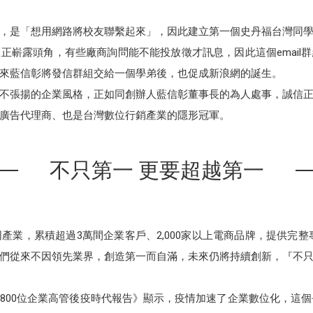
，是「想用網路將校友聯繫起來」，因此建立第一個史丹福台灣同
正嶄露頭角，有些廠商詢問能不能投放徵才訊息，因此這個email
來藍信彰將發信群組交給一個學弟後，也促成新浪網的誕生。
不張揚的企業風格，正如同創辦人藍信彰董事長的為人處事，誠信
廣告代理商、也是台灣數位行銷產業的隱形冠軍。
不只第一 更要超越第一
產業，累積超過3萬間企業客戶、2,000家以上電商品牌，提供完
們從來不因領先業界，創造第一而自滿，未來仍將持續創新，『不
800位企業高管後疫時代報告》顯示，疫情加速了企業數位化，這個長