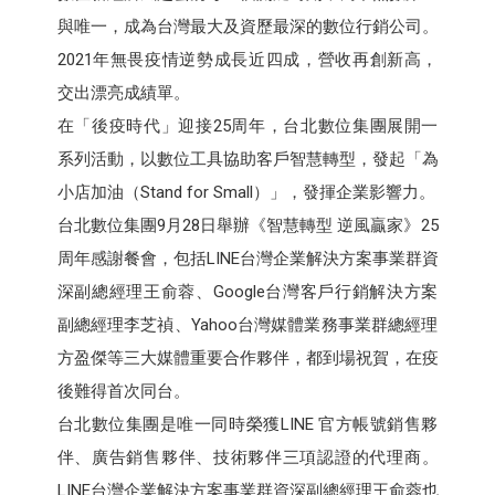
與唯一，成為台灣最大及資歷最深的數位行銷公司。
2021年無畏疫情逆勢成長近四成，營收再創新高，
交出漂亮成績單。
在「後疫時代」迎接25周年，台北數位集團展開一
系列活動，以數位工具協助客戶智慧轉型，發起「為
小店加油（Stand for Small）」，發揮企業影響力。
台北數位集團9月28日舉辦《智慧轉型 逆風贏家》25
周年感謝餐會，包括LINE台灣企業解決方案事業群資
深副總經理王俞蓉、Google台灣客戶行銷解決方案
副總經理李芝禎、Yahoo台灣媒體業務事業群總經理
方盈傑等三大媒體重要合作夥伴，都到場祝賀，在疫
後難得首次同台。
台北數位集團是唯一同時榮獲LINE 官方帳號銷售夥
伴、廣告銷售夥伴、技術夥伴三項認證的代理商。
LINE台灣企業解決方案事業群資深副總經理王俞蓉也