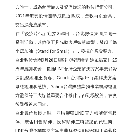
與唯一，成為台灣最大及資歷最深的數位行銷公司。
2021年無畏疫情逆勢成長近四成，營收再創新高，
交出漂亮成績單。
在「後疫時代」迎接25周年，台北數位集團展開一
系列活動，以數位工具協助客戶智慧轉型，發起「為
小店加油（Stand for Small）」，發揮企業影響力。
台北數位集團9月28日舉辦《智慧轉型 逆風贏家》25
周年感謝餐會，包括LINE台灣企業解決方案事業群資
深副總經理王俞蓉、Google台灣客戶行銷解決方案
副總經理李芝禎、Yahoo台灣媒體業務事業群總經理
方盈傑等三大媒體重要合作夥伴，都到場祝賀，在疫
後難得首次同台。
台北數位集團是唯一同時榮獲LINE 官方帳號銷售夥
伴、廣告銷售夥伴、技術夥伴三項認證的代理商。
LINE台灣企業解決方案事業群資深副總經理王俞蓉也