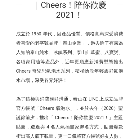
｜Cheers！陪你歡慶
2021！
成立於 1950 年代，因產品優質、價格實惠深受消費
者喜愛的老字號品牌「泰山企業」，過去除了有廣為
人知的泰山純水、冰鎮系列、泰山仙草蜜、八寶粥、
各項家用油等產品外，近年更順應新消費型態推出
Cheers 奇兒思氣泡水系列，積極搶攻年輕族群氣泡
水市場，深受各界好評！
為了積極與消費族群溝通，泰山在 LINE 上成立品牌
官方帳號「Cheers 氣泡水」，並於去年（2020）聖
誕節前夕，推出「 Cheers！陪你歡慶 2021！」主題
貼圖，透過與 4 名人氣插畫家聯名方式，貼圖爆款
衝出高人氣下載量，更一口氣將官方帳號好友人數，