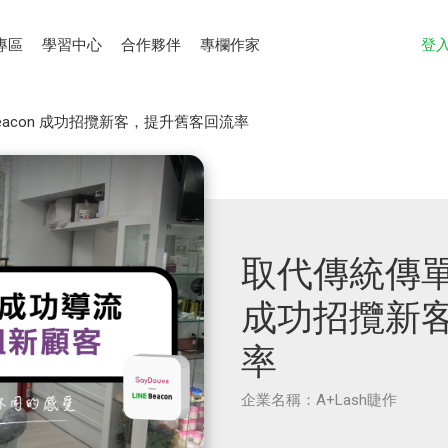
專區
學習中心
合作夥伴
專欄作家
登
Beacon 成功招攬新客，提升舊客回流率
取代傳統傳單，L
成功招攬新
率
企業名稱：A+Lash睫作