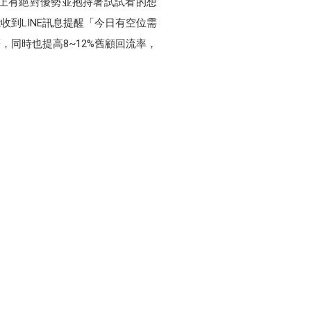
人潮上有絕對優勢並抱持著試試看的想
到LINE訊息提醒「今日有空位需
，同時也提高8~12%舊顧回流率，