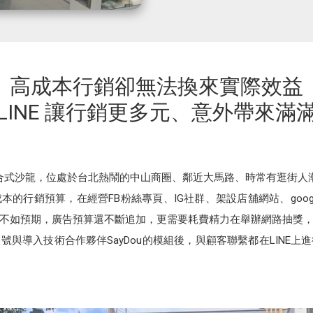
高成本行銷卻無法換來實際效益
LINE 讓行銷更多元、意外帶來滿
的複合式沙龍，位處於台北熱鬧的中山商圈、鄰近大馬路、時常有逛街
的行銷預算，在經營FB粉絲專頁、IG社群、架設店舖網站、goo
不如預期，廣告預算還不斷追加，更需要耗費精力在舉辦網路抽獎
帳號與導入技術合作夥伴SayDou的模組後，與顧客聯繫都在LINE