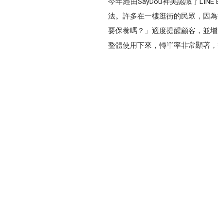
今年經由SayDou神美認識了L
法。許多在一樓逛街的民眾，因為
要保養嗎？」適度提醒顧客，並增加
整體使用下來，轉單率非常顯著，