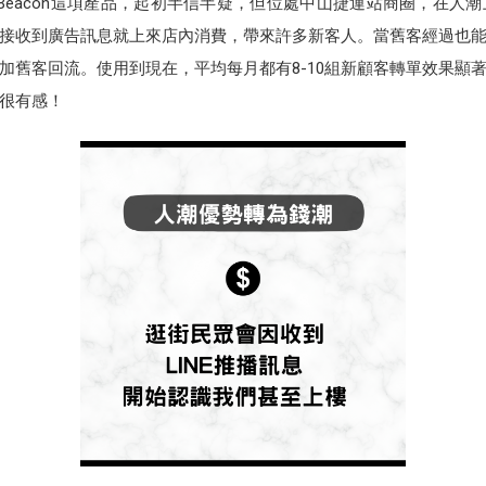
INE Beacon這項產品，起初半信半疑，但位處中山捷運站商圈，在
接收到廣告訊息就上來店內消費，帶來許多新客人。當舊客經過也能收
舊客回流。使用到現在，平均每月都有8-10組新顧客轉單效果顯著
很有感！