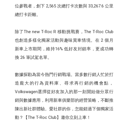
位參戰者，創下 2,565 次總打卡次數與 33,267.6 公里
總打卡距離。
除了The new T-Roc R 移動挑戰賽，The T-Roc Club
也創造多樣化獨家活動與趣味賞車情境。在 2 個月
新車上市期間，維持16% 低好友封鎖率，更成功轉
換 26 筆試駕名單。
數據探勘為當今熱門行銷戰場。當多數行銷人忙於打
造龐大的行為資料庫、尋求再行銷的機會點，
Volkswagen選擇從好友加入的那一刻開始做分眾行
銷與數據應用，利用新車俱樂部的經營策略，不斷推
陳出新社群體驗。愛社群的你，怎能錯過下個獨家活
動？【The T-Roc Club】邀你立刻上車！