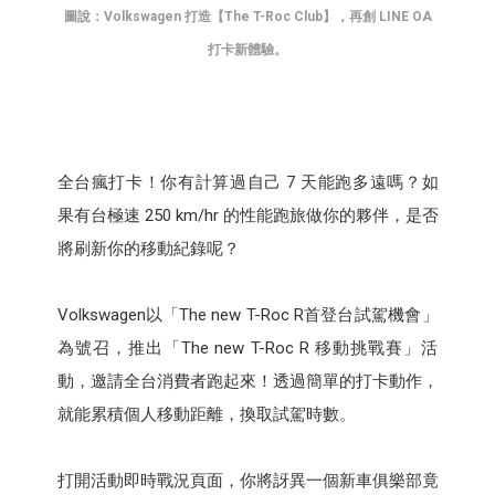
圖說：
Volkswagen
打造【
The T-Roc Club
】，再創
LINE OA
打卡新體驗。
全台瘋打卡！你有計算過自己 7 天能跑多遠嗎？如
果有台極速 250 km/hr 的性能跑旅做你的夥伴，是否
將刷新你的移動紀錄呢？
Volkswagen以「The new T-Roc R首登台試駕機會」
為號召，推出「The new T-Roc R 移動挑戰賽」活
動，邀請全台消費者跑起來！透過簡單的打卡動作，
就能累積個人移動距離，換取試駕時數。
打開活動即時戰況頁面，你將訝異一個新車俱樂部竟