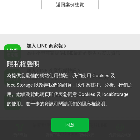
返回案例總覽
加入 LINE 商家報
為中小型商家提供LINE最新的廣告方案與資訊
隱私權聲明
加入 LINE 企業行銷快訊
為提供您最佳的網站使用體驗，我們使用 Cookies 及
為企業客戶提供最新市場趨勢, 應用與案例
localStorage 以改善我們的網頁，以作為技術、分析、行銷之
用。繼續瀏覽此網頁即代表您同意 Cookies 及 localStorage
LINE Biz-Solutions YouTube
實用教學、成功案例等多樣化影音內容
的使用。進一步的資訊可閱讀我們的
隱私權說明
。
同意
最新動態
｜
服務條款
｜
關於LINE
© LY Corporation
行銷導航
資料下載
聯絡我們
免費開設帳號