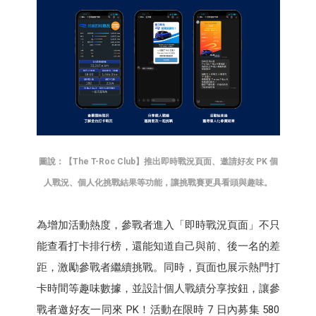
圖說：【The T-Roc Club】推出即時戰況頁面、邀請好友 PK 個
人戰況、個人化挑戰結果等功能，讓挑戰賽更具看頭與趣味。
為增加活動熱度，參戰者進入「即時戰況頁面」不只
能查看打卡排行榜，還能知道自己與前、後一名的差
距，激勵參戰者繼續挑戰。同時，頁面也展示熱門打
卡時間等趣味數據，並設計個人戰績分享按鈕，讓參
戰者邀好友一同來 PK！活動在限時 7 日內募集 580