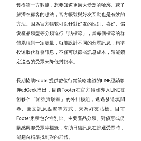
獲得第一方數據，想要知道更廣大受眾的輪廓、或了
解潛在顧客的想法，官方帳號與好友互動也是有效的
方法。因為官方帳號可以針對好友的性別、喜好、偏
愛產品類型等分類進行「貼標籤」，當每個標籤的群
體累積到一定數量，就能設計不同的分眾訊息，精準
投遞取代群發訊息，不僅可以節省訊息成本，還能鎖
定適合的受眾來降低封鎖率。
長期協助Footer提供數位行銷策略建議的LINE經銷夥
伴adGeek指出，目前Footer在官方帳號導入LINE技
術夥伴「漸強實驗室」的外掛模組，透過發送填問
卷、圖文訊息點擊等方式，來為好友貼標。目前
Footer累積包含性別比、主要產品分類、對優惠或促
購感興趣受眾等標籤，有助日後訊息在篩選受眾時，
能趨向精準找到對的群體。