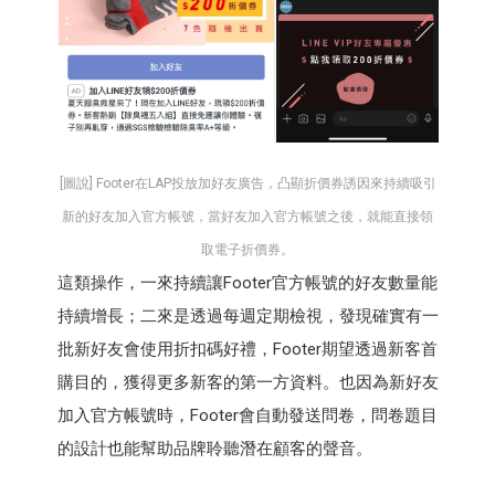
[圖說] Footer在LAP投放加好友廣告，凸顯折價券誘因來持續吸引
新的好友加入官方帳號，當好友加入官方帳號之後，就能直接領
取電子折價券。
這類操作，一來持續讓Footer官方帳號的好友數量能
持續增長；二來是透過每週定期檢視，發現確實有一
批新好友會使用折扣碼好禮，Footer期望透過新客首
購目的，獲得更多新客的第一方資料。也因為新好友
加入官方帳號時，Footer會自動發送問卷，問卷題目
的設計也能幫助品牌聆聽潛在顧客的聲音。