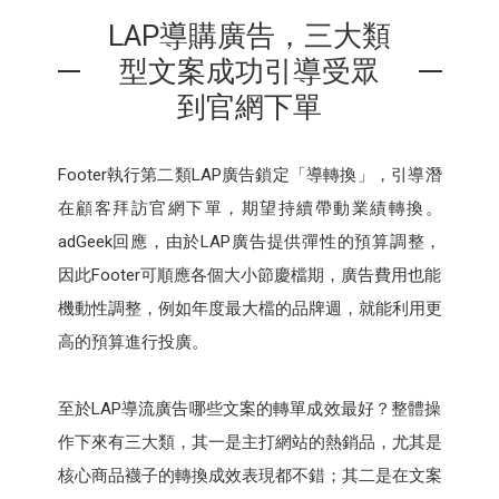
LAP導購廣告，三大類
型文案成功引導受眾
到官網下單
Footer執行第二類LAP廣告鎖定「導轉換」，引導潛
在顧客拜訪官網下單，期望持續帶動業績轉換。
adGeek回應，由於LAP廣告提供彈性的預算調整，
因此Footer可順應各個大小節慶檔期，廣告費用也能
機動性調整，例如年度最大檔的品牌週，就能利用更
高的預算進行投廣。
至於LAP導流廣告哪些文案的轉單成效最好？整體操
作下來有三大類，其一是主打網站的熱銷品，尤其是
核心商品襪子的轉換成效表現都不錯；其二是在文案