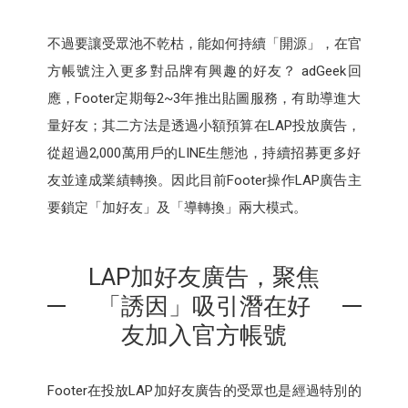
不過要讓受眾池不乾枯，能如何持續「開源」，在官
方帳號注入更多對品牌有興趣的好友？ adGeek回
應，Footer定期每2~3年推出貼圖服務，有助導進大
量好友；其二方法是透過小額預算在LAP投放廣告，
從超過2,000萬用戶的LINE生態池，持續招募更多好
友並達成業績轉換。因此目前Footer操作LAP廣告主
要鎖定「加好友」及「導轉換」兩大模式。
LAP加好友廣告，聚焦
「誘因」吸引潛在好
友加入官方帳號
Footer在投放LAP加好友廣告的受眾也是經過特別的