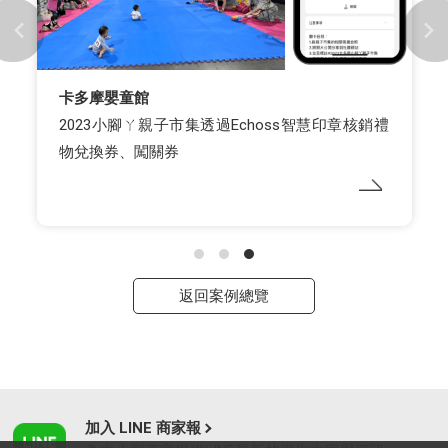
卡多摩嬰童館
2023小腳ㄚ親子市集透過Echoss智慧印章核銷禮
物兌換券、闖關券
返回案例總覽
加入 LINE 商家報