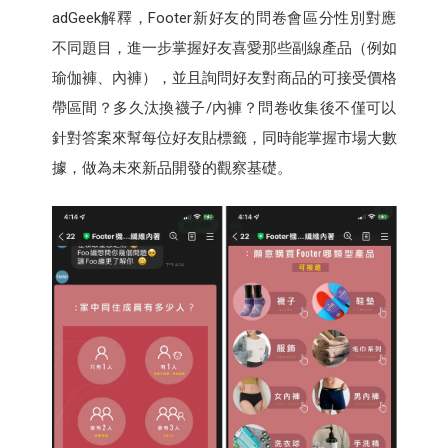
adGeek解釋，Footer新好友的問卷會區分性別對應
不同題目，進一步掌握好友喜愛那些副線產品（例如
瑜伽褲、內褲），並且詢問好友對商品的可接受價格
帶區間？多久汰換襪子/內褲？問卷收集後不僅可以
針對答案來幫每位好友貼標籤，同時能掌握市場大數
據，做為未來新品開發的觀察基礎。