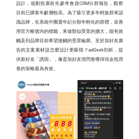
設計，規劃投廣前先參考會員CRM分群報告，觀察
目前已購客年齡層較高。為了吸引更多年輕族群來認
識品牌，在系統中圈選年紀分類年輕化的群體，並善
用官方帳號內的標籤，來做類似受眾的擴大，能有效
觸及到品牌目前希望接觸的受眾輪廓。至於加好友廣
告的文案素材該怎麼設計更吸睛？adGeek剖析，提
供新好友「誘因」，像是加好友填問卷獲得現金抵用
卷的策略最為有效。