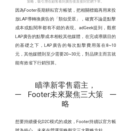
策略，吸引潛在顧客看到廣告後直接到官網下單。
因為Footer長期耕耘官方帳號，把相關標籤再用來投
放LAP導轉換廣告的「類似受眾」，確實不論是點擊
成本或點閱率都有不錯的表現。adGeek提到，觀察
LAP廣告的點擊成本相較其他媒體，在完成導購目的
的基礎之下，LAP廣告的每次點擊費用落在8~10
元，其他媒體則至少需要20~30元，對品牌主而言就
能有效省下行銷預算。
瞄準新零售霸主，
Footer未來聚焦三大策
略
想要持續優化D2C模式的成效，Footer持續以官方帳
號為核心，未來在營運策略擬定三大戰略方針。