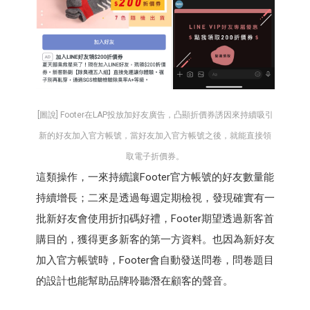
[圖說] Footer在LAP投放加好友廣告，凸顯折價券誘因來持續吸引
新的好友加入官方帳號，當好友加入官方帳號之後，就能直接領
取電子折價券。
這類操作，一來持續讓Footer官方帳號的好友數量能
持續增長；二來是透過每週定期檢視，發現確實有一
批新好友會使用折扣碼好禮，Footer期望透過新客首
購目的，獲得更多新客的第一方資料。也因為新好友
加入官方帳號時，Footer會自動發送問卷，問卷題目
的設計也能幫助品牌聆聽潛在顧客的聲音。