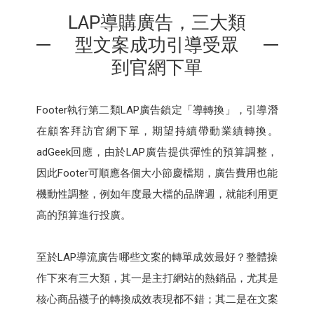
LAP導購廣告，三大類
型文案成功引導受眾
到官網下單
Footer執行第二類LAP廣告鎖定「導轉換」，引導潛
在顧客拜訪官網下單，期望持續帶動業績轉換。
adGeek回應，由於LAP廣告提供彈性的預算調整，
因此Footer可順應各個大小節慶檔期，廣告費用也能
機動性調整，例如年度最大檔的品牌週，就能利用更
高的預算進行投廣。
至於LAP導流廣告哪些文案的轉單成效最好？整體操
作下來有三大類，其一是主打網站的熱銷品，尤其是
核心商品襪子的轉換成效表現都不錯；其二是在文案