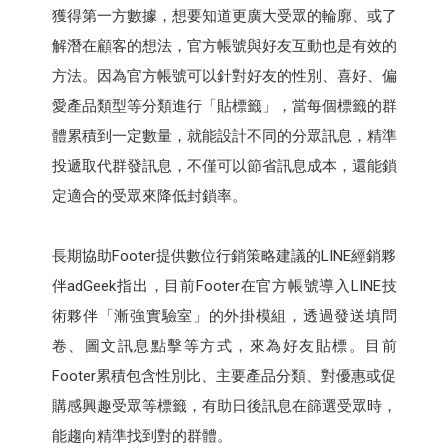
獲得第一方數據，想要知道更廣大受眾的輪廓、或了
解潛在顧客的想法，官方帳號與好友互動也是有效的
方法。因為官方帳號可以針對好友的性別、喜好、偏
愛產品類型等分類進行「貼標籤」，當每個標籤的群
體累積到一定數量，就能設計不同的分眾訊息，精準
投遞取代群發訊息，不僅可以節省訊息成本，還能鎖
定適合的受眾來降低封鎖率。
長期協助Footer提供數位行銷策略建議的LINE經銷夥
伴adGeek指出，目前Footer在官方帳號導入LINE技
術夥伴「漸強實驗室」的外掛模組，透過發送填問
卷、圖文訊息點擊等方式，來為好友貼標。目前
Footer累積包含性別比、主要產品分類、對優惠或促
購感興趣受眾等標籤，有助日後訊息在篩選受眾時，
能趨向精準找到對的群體。