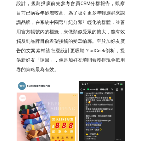
設計，規劃投廣前先參考會員CRM分群報告，觀察
目前已購客年齡層較高。為了吸引更多年輕族群來認
識品牌，在系統中圈選年紀分類年輕化的群體，並善
用官方帳號內的標籤，來做類似受眾的擴大，能有效
觸及到品牌目前希望接觸的受眾輪廓。至於加好友廣
告的文案素材該怎麼設計更吸睛？adGeek剖析，提
供新好友「誘因」，像是加好友填問卷獲得現金抵用
卷的策略最為有效。