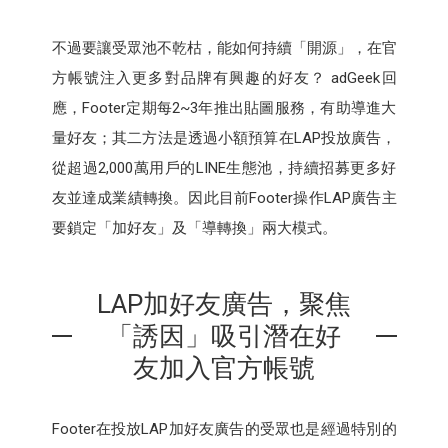
不過要讓受眾池不乾枯，能如何持續「開源」，在官
方帳號注入更多對品牌有興趣的好友？ adGeek回
應，Footer定期每2~3年推出貼圖服務，有助導進大
量好友；其二方法是透過小額預算在LAP投放廣告，
從超過2,000萬用戶的LINE生態池，持續招募更多好
友並達成業績轉換。因此目前Footer操作LAP廣告主
要鎖定「加好友」及「導轉換」兩大模式。
LAP加好友廣告，聚焦
「誘因」吸引潛在好
友加入官方帳號
Footer在投放LAP加好友廣告的受眾也是經過特別的