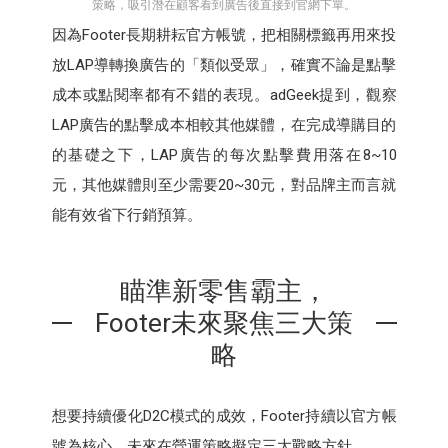
策略，吸引潛在顧客看到廣告後直接到官網下單。
因為Footer長期耕耘官方帳號，把相關標籤再用來投
放LAP導轉換廣告的「類似受眾」，確實不論是點擊
成本或點閱率都有不錯的表現。adGeek提到，觀察
LAP廣告的點擊成本相較其他媒體，在完成導購目的
的基礎之下，LAP廣告的每次點擊費用落在8~10
元，其他媒體則至少需要20~30元，對品牌主而言就
能有效省下行銷預算。
瞄準新零售霸主，
Footer未來聚焦三大策
略
想要持續優化D2C模式的成效，Footer持續以官方帳
號為核心，未來在營運策略擬定三大戰略方針。