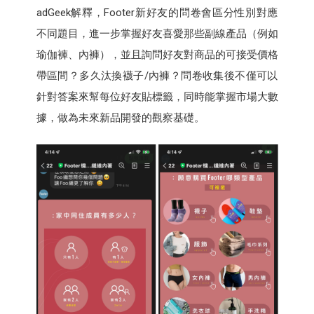
adGeek解釋，Footer新好友的問卷會區分性別對應
不同題目，進一步掌握好友喜愛那些副線產品（例如
瑜伽褲、內褲），並且詢問好友對商品的可接受價格
帶區間？多久汰換襪子/內褲？問卷收集後不僅可以
針對答案來幫每位好友貼標籤，同時能掌握市場大數
據，做為未來新品開發的觀察基礎。