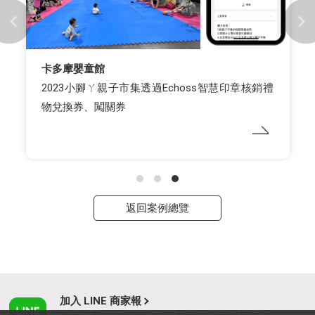
卡多摩嬰童館
2023小腳ㄚ親子市集透過Echoss智慧印章核銷禮
物兌換券、闖關券
返回案例總覽
加入 LINE 商家報