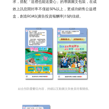
求，搭配「送禮也能送愛心」的導購圖文包裝，在成
效上訊息開封率不僅超50%以上，更成功銷售公益禮
盒，創造ROAS(廣告投資報酬率)15的佳績。
結合預防憂鬱症內容，持續以互動圖文與會員培養關係。